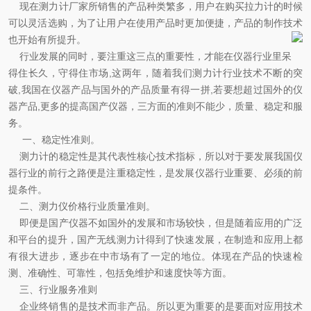
现在
测力计厂家
所销售的产品种类繁多，用户在购买拉力计的时候
可以灵活选购，为了让用户在使用产品时更加便捷，产品的制作技术
也开始有所提升。
行业发展的同时，要注重这三点的重要性，才能在仪器行业里呆
得住长久，守得住市场,这两年，随着我们测力计行业技术不断的突
破,我国在仪器产品与国外的产品质量有得一拼,若要想超过国外的仪
器产品,更多的提高国产仪器，三方面的准则不能少，质量、稳定和服
务。
一、稳定性准则。
测力计的稳定性是其代表性核心技术指标，所以对于要发展我国仪
器行业的前行之路便是注重稳定性，是发展仪器行业重要、必须的前
提条件。
二、
测力仪价格
行业质量准则。
即便是国产仪器不如国外的发展和市场较快，但是随着应用的广泛
和平台的提升，国产无线测力计得到了快速发展，在制造和应用上都
有很大进步，逐步在中市场有了一定的地位。体现在产品的快速检
测、准确性、可靠性，包括免维护和速度快等方面。
三、行业服务准则
企业终销售的是技术而非产品。所以更为重要的是要面对应用技术