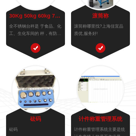
30Kg 50kg 60kg 75kg 100kg 150kg不锈钢台秤
滚筒称
全不锈钢台秤是 于食品、化
滚筒称哪里找?上海佳宜品
工、生化车间的 秤，有防腐
质优,服务好!
蚀、防水等特定功能！称重
精度高、准确、稳定、快
速！
砝码
计件称重管理系统
砝码
计件称重管理系统主要是统