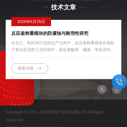
技术文章
2026年6月25日
反应釜称重模块的防腐蚀与耐用性研究
在化工、制药等行业的生产过程中，反应釜称重模块长期处
于复杂恶劣的工况环境中，面临着酸雾、碱液、有机溶剂等
多种腐蚀性介质的威胁。研究其防腐蚀技术与提升耐用性，
对于保障生产连续性和降低维护成本具有重要意义。材料选
查看详情
择是防腐蚀的第一道防线。针对不同的化学介质特性，应选
用相应的耐腐蚀材料。对于酸性环境，通常采用316L不锈钢
材质，其钼元素的加入显著提高了抗点蚀和缝隙腐蚀能力。
在强腐蚀场合，可选用哈氏合金或钛材等特殊金属。除了金
属材料，弹性体元件的表面处理工艺同样关键。采用特殊的
镀镍或涂...
Copyright © 2026 上海佳宜电子科技有限公司 All Rights
Reserved