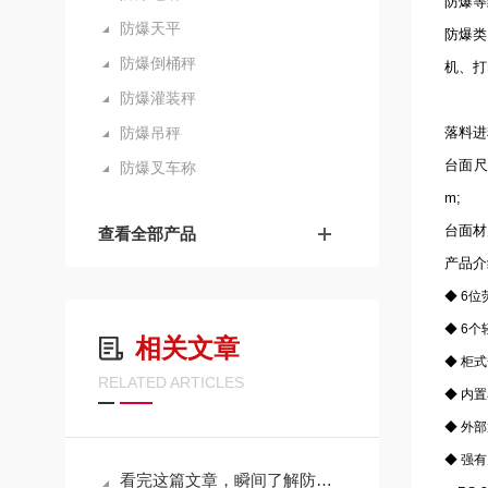
防爆等级：
防爆天平
防爆类
防爆倒桶秤
机、打
防爆灌装秤
隔爆型
防爆吊秤
落料进
台面尺寸：
防爆叉车称
m;
台面材
查看全部产品
产品介
◆ 6
◆ 6
相关文章
◆ 柜式
RELATED ARTICLES
◆ 内
◆ 外
◆ 强
看完这篇文章，瞬间了解防爆地磅了