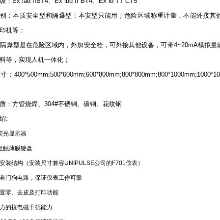
Ex iad IIBT4、Ex ibd II BT4、Ex ib TT CT5
别：本质安全型和隔爆型；本安型只能用于危险区域称重计量，不能外接其
印机等；
是在危险区域内，外加安全栓，可外接其他设备，可带4~20mA模拟量
料等，实现人机一体化；
400*500mm;500*600mm;600*800mm;800*800mm;800*1000mm;1000*10
质：方管烧焊、304#不锈钢、碳钢、花纹钢
绍:
位荧光显示器
个轻触薄膜键盘
安装结构（安装尺寸兼容UNIPULSE公司的F701仪表）
置看门狗电路，保证仪表工作可靠
部置零、去皮及打印功能
有力的抗电磁干扰能力