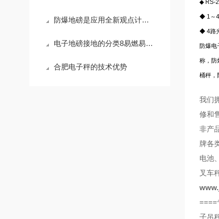
◆ RS
◆ 1
防爆地磅是应用全新观点计划的全新款地磅
◆ 4路
电子地磅接地的分类8易燃易爆场所的电气设备的保护接地
防爆电
称，防
合肥电子秤的技术优势
桶秤，
我们
修和
非产
牌各
电池
叉车
www.j
==
子吊