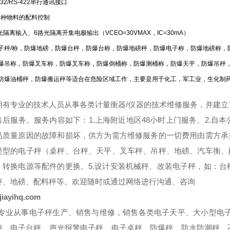
-232/RS-422串行通讯接口
～4种物料的配料控制
光隔离输入、6路光隔离开集电极输出（VCEO=30VMAX，IC=30mA）
子秤/称，防爆地磅，防爆台秤，防爆台称，防爆地磅秤，防爆电子称，防爆地磅称，
爆吊称，防爆叉车称，防爆叉车称，防爆倒桶称，防爆测桶称，防爆天平，防爆吊秤
防爆油桶秤，防爆搬运秤等适合在危险区域工作，主要是用于化工，军工业，生化制
拥有专业的技术人员从事各类计量衡器/仪器的技术维修服务，并建
售后服务。服务内容如下：1.上海附近地区48小时上门服务。2.自
品质量原因的故障和损坏，供方为需方维修服务的一切费用由需方承
类型的电子秤（桌秤、台秤、天平、叉车秤、吊秤、地磅、汽车衡、
、转换电源等配件的更换。5.设计安装机械秤、改装电子秤，如：
秤、地磅、配料秤等。欢迎随时或通过网络进行沟通、咨询
iayihq.com
==专业从事电子秤生产、销售与维修，销售各类电子天平、大小型电
秤、电子台秤、声光报警电子秤、电子桌秤、防爆秤、防水防潮秤、