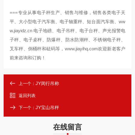
===
专业从事电子秤生产、销售与维修，销售各类电子天
ww
平、大小型电子汽车衡、电子轴重秤、短台面汽车衡、
w.jiayidz.cn
电子地磅、电子吊秤、电子台秤、声光报警电
子秤、电子桌秤、防爆秤、防水防潮秤、不锈钢电子秤、
叉车秤、倒桶秤和砝码等，
www.jiayihq.com
欢迎新老客户
前来咨询和订购！
JY闵行吊称
上一个：
返回列表
JY宝山吊秤
下一个：
在线留言