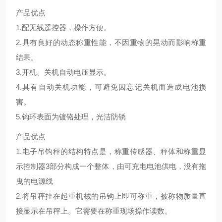
产品优点
1.配无线遥控器，操作方便。
2.具有良好的动态称重性能，不因重物的晃动而影响称重
结果。
3.开机、关机自动电压显示。
4.具有自动关机功能，可避免因忘记关机而造成电池损
害。
5.钩环表面为镀铬处理，光洁防锈
产品优点
1.电子吊钩秤的结构特点是，称重传感器、秤体和称重显
示控制器3部分构成一个整体，由可充电电池供电，没有拖
曳的电源线
2.将吊秤挂在起重机械的吊钩上即可称重，被称物质量直
接显示在吊秤上。它需要在称重现场操作读数。