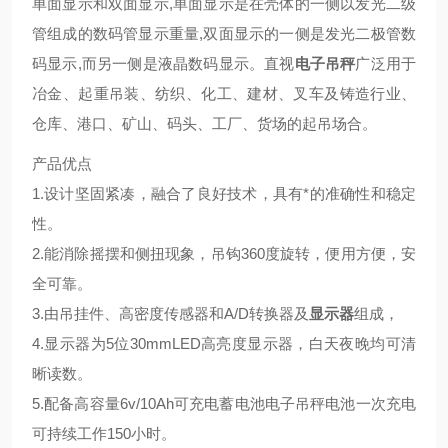
单面显示和双面显示,单面显示是在壳体的一侧以发光二级
管组成的数码管显示重量,双面显示的一侧是发光二极管数
码显示,而另一侧是液晶数码显示。直视
电子吊秤
广泛用于
冶金、起重吊装、纺织、化工、建材、叉车及铸造行业、
仓库、港口、矿山、码头、工厂、货场的起吊场合。
产品优点
1.设计坚固紧凑，融合了良好技术，具有*的准确性和稳定
性。
2.能消除摇摆和侧扭现象，吊钩360度旋转，便用方便，安
全可靠。
3.由吊挂件、高密度传感器和A/D转换器及
显示器
组成，
4.显示器为5位30mmLED高亮度显示器，白天夜晚均可清
晰读数。
5.配备高容量6v/10Ah可充电蓄电池电子吊秤电池一次充电
可持续工作150小时。