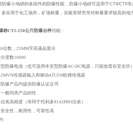
防爆小地磅的各组件的防爆性能，防爆小地磅可适用于
CT4/CT5
等
。多应用于化工场所，矿场称重，实验室研究等对称量要求较高的地
爆称CT5-250公斤防爆台秤
功能：
示6位数，25MM字高液晶显示
示分度数10000
本安型防爆电池（也可选用本安型防爆AC-DC电源，只能放置在安全区
持2MVN传感器输入和驱动4只350欧姆传感器
所有防爆产品均提供防爆认证证书
具有一般同类产品的性
爆仪表高精度（等同于托利多8142PRO仪表）
防爆安全性，耐用性，可靠性高
件: