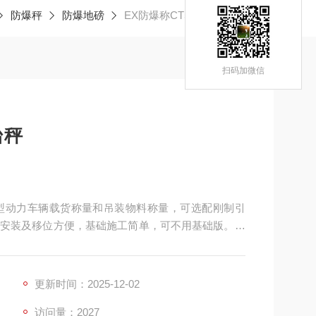
防爆秤
防爆地磅
EX防爆称CT5-250公斤防爆台秤
扫码加微信
台秤
中小型动力车辆载货称量和吊装物料称量，可选配刚制引
安装及移位方便，基础施工简单，可不用基础版。防
为本安型)，是一种利用本质安全的防爆仪表，防爆传
多种配件组合制成的电子地磅。
更新时间：2025-12-02
访问量：2027