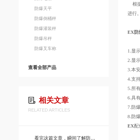
根据
防爆天平
进行
防爆倒桶秤
防爆灌装秤
EX防
防爆吊秤
防爆叉车称
1.显
2.显
查看全部产品
3.
4.支
5.
6.
相关文章
7.防
RELATED ARTICLES
8.
EX
配
看完这篇文章，瞬间了解防爆地磅了