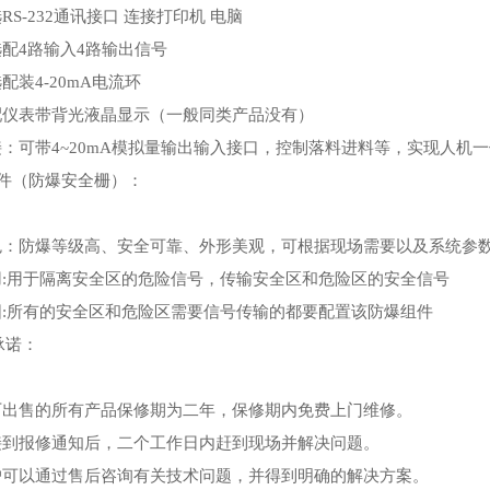
选RS-232通讯接口 连接打印机 电脑
选配4路输入4路输出信号
选配装4-20mA电流环
选配仪表带背光液晶显示（一般同类产品没有）
外接：可带4~20mA模拟量输出输入接口，控制落料进料等，实现人机
件（防爆安全栅）：
特色：防爆等级高、安全可靠、外形美观，可根据现场需要以及系统参
作用:用于隔离安全区的危险信号，传输安全区和危险区的安全信号
范围:所有的安全区和危险区需要信号传输的都要配置该防爆组件
承诺：
我厂出售的所有产品保修期为二年，保修期内免费上门维修。
在接到报修通知后，二个工作日内赶到现场并解决问题。
用户可以通过售后咨询有关技术问题，并得到明确的解决方案。