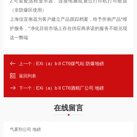
2.
可装配远程显示器、连接电脑或通过打印机打印数据
（非防爆区使用）
上海
佳宜
衡器为客户建立产品跟踪档案，给予所购产品*维
护服务，*净化目前市场上存在供应商承诺的服务不能兑现
这一弊端
EXi（a）b II CT6煤气站 防爆地磅
上一个：
返回列表
EXi（a）b II CT6酒精厂公司 地磅
下一个：
在线留言