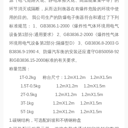
源（电气短路火花、静电摩擦火花、高温能量集中等）的
环节消灭或隔断，从而达到衡器在有爆炸危险的环境中使
用的目的。
我公司生产的防爆电子衡器符合和通过了下列
标准规范：
1
、
GB3836.1-2000
《爆炸性气体环境用电气
设备第
1
部分
:
通用要求》
2
、
GB3836.2-2000
《爆炸性气体
环境用电气设备第
2
部分
:
隔爆型
D
》
3
、
GB3836.8-2003 G
B3836.9-1990 4
、防爆汽车衡的安装还应遵守
GB50058-92
和
GB3836.15-2000
标准的有关要求。
称量范围：
1T-0.2kg
称台尺寸：
1.2mX1.2m 1.2mX1.5m
1.5T-0.5kg 1.2mX1.2m 1.2mX1.5m
2T-0.5kg 1.2mX1.2m 1.2mX1.5m
3T-1kg 1.2mX1.2m 1.2mX1.5m
5T-1kg 1.2mX1.2m 1.2mX1.5m
1.
碳钢结构，可选配斜坡和不锈钢称盘