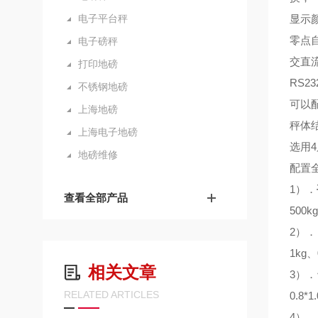
电子平台秤
显示
零点
电子磅秤
交直
打印地磅
RS2
不锈钢地磅
可以
上海地磅
秤体
上海电子地磅
选用
地磅维修
配置
1）．
查看全部产品
500k
2）．
1kg、
相关文章
3）．
RELATED ARTICLES
0.8*1.
4）．