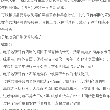
数字式电子地磅无需称重显示仪表降低电子地磅故障率--数字化校
衡器偏载（四角）校准一次自动完成；
以根据需要修改衡器的量程系数和零点数值、使每只
传感器
的系
字式地磅可直接接在计算机上显示称重过程，减少了称重故障环节
安全可靠
电子地磅的日常保养与维护
械部分：
电子地磅秤台四周的间隙不得有异物卡死，活动自如,如有异物卡
经常清扫秤体台面，保持清洁（建仪：每年一次秤体表面油漆）。
连接件每半年进行一次保养，支承头部清洁后涂抹上黄油。
电子地磅秤台上严禁电焊作业或将秤台作为地线使用。
传感器和秤台的限位间隙为2～3mm，如间隙不合适则必须调整。
基坑内不应积水，因暴雨等原因造成基坑积水，应立即用抽水机抽
过磅车辆时速不得大于5公里/时,禁止汽车在秤台上面猛烈紧急刹
过磅车辆重量和货物重量总量不应超过额定称量。