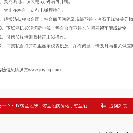
突然断电，仪表需5分钟后再开机。
禁止在秤台上进行电弧焊操作。
经常清扫秤台台面，秤台四周间隙及底部不得卡有石子煤块等异物
、下班停机必须切断电源，秤台台面不得长时间停留车辆或货物。
、司磅员经培训后持证上岗操作。
、严禁私自打开称重显示仪表设施，如有问题，请及时与相关供应
地磅
信息请浏览www.jiayihq.com
上一个：
JY贺兰地磅，贺兰地磅价格，贺兰地磅厂家
返回列表