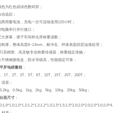
颜色为红色或绿色数码管；
自动追踪；
流两用蓄电池，充电一次可连续使用120小时；
32电脑串行并行接口；
配大屏幕，便于车间和仓库称重读数；
结构薄，整体高度8~13mm，耐冲击、秤体表面四层油漆处理；
4只高精密、高灵敏专业称重传感器，称重稳定准确；
全不锈钢接线盒，防水等级高，性能稳定可靠；
平罗
地磅
量程
：
g、1T、2T、3T、5T、6T、10T、15T、20T、200T；
 误差：
0.2kg、0.5kg、1kg、2kg、5kg、10kg、20kg、50kg；
台面尺寸
：
0;1.0*1.0;1.0*1.2;1.2*1.2;1.2*1.5;1.5*1.5;1.5*2.0;2.0*2.0;2.0*3.0;2.0*4.
 材质：