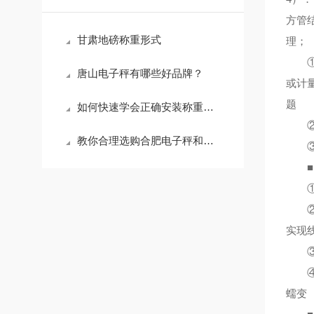
方管
甘肃地磅称重形式
理；
①
唐山电子秤有哪些好品牌？
或计
题
如何快速学会正确安装称重模块？
②采
教你合理选购合肥电子秤和称重显示控制器
③，
■ 
①防
②数
实现
③故
④当
蠕变