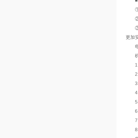
■ 
①使
②可
③数
更加
机
1、
2、
3、
4、
5、
6、
7、
8、