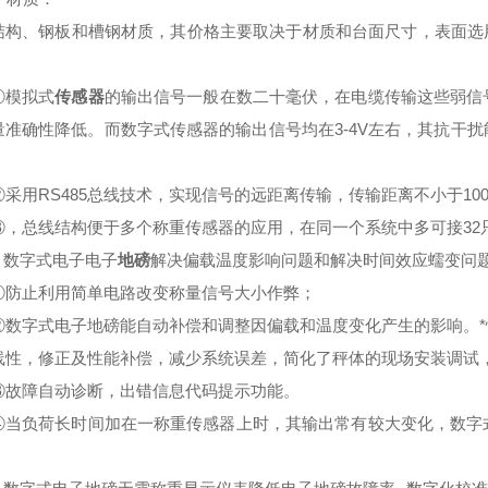
结构、钢板和槽钢材质，其价格主要取决于材质和台面尺寸，表面选用
模拟式
传感器
的输出信号一般在数二十毫伏，在电缆传输这些弱信
量准确性降低。而数字式传感器的输出信号均在3-4V左右，其抗干
用RS485总线技术，实现信号的远距离传输，传输距离不小于100
总线结构便于多个称重传感器的应用，在同一个系统中多可接32
数字式电子电子
地磅
解决偏载温度影响问题和解决时间效应蠕变问题
止利用简单电路改变称量信号大小作弊；
字式电子地磅能自动补偿和调整因偏载和温度变化产生的影响。*
线性，修正及性能补偿，减少系统误差，简化了秤体的现场安装调试
障自动诊断，出错信息代码提示功能。
负荷长时间加在一称重传感器上时，其输出常有较大变化，数字