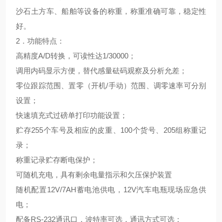
沙石土方车、船舶等设备的称重，称重准确可靠，稳定性
好。
2．功能特点：
高精度A/D转换，可读性达1/30000；
调用内码显示方便，替代感量砝码观察及分析允差；
零位跟踪范围、置零（开机/手动）范围、调零速率可分别
设置；
快速填充式过磅单打印功能设置；
贮存255个车号及相应的皮重、100个货号、205组称重记
录；
称重记录贮存断电保护；
可随机充电，具有剩余电量指示和欠压保护装置
随机配置12V/7AH蓄电池供电，12V汽车电瓶现场应急供
电；
配备RS-232通讯口，波特率可选，通讯方式可选；