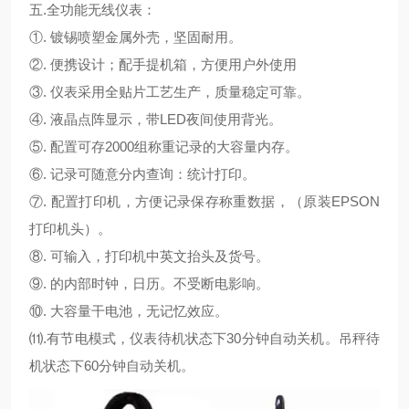
五.
全功能无线仪表：
①. 镀锡喷塑金属外壳，坚固耐用。
②. 便携设计；配手提机箱，方便用户外使用
③. 仪表采用全贴片工艺生产，质量稳定可靠。
④. 液晶点阵显示，带LED夜间使用背光。
⑤. 配置可存2000组称重记录的大容量内存。
⑥. 记录可随意分内查询：统计打印。
⑦. 配置打印机，方便记录保存称重数据，（原装EPSON
打印机头）。
⑧. 可输入，打印机中英文抬头及货号。
⑨. 的内部时钟，日历。不受断电影响。
⑩. 大容量干电池，无记忆效应。
⑾.有节电模式，仪表待机状态下30分钟自动关机。吊秤待
机状态下60分钟自动关机。