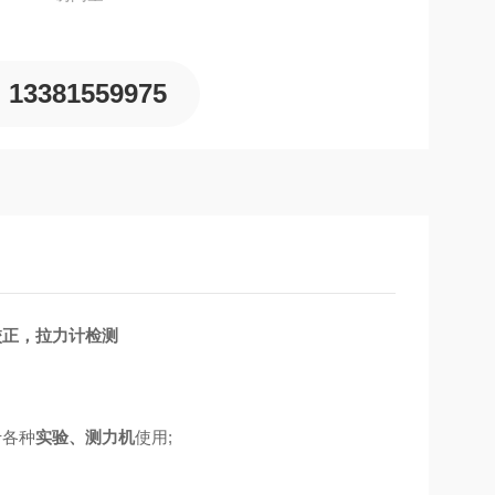
13381559975
校正，拉力计检测
于各种
实验、测力机
使用;