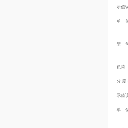
示值
单 
型 
负荷
分 度
示值
单 