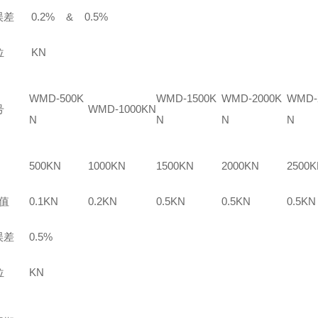
误差
0.2% & 0.5%
位
KN
WMD-500K
WMD-1500K
WMD-2000K
WMD-
号
WMD-1000KN
N
N
N
N
500KN
1000KN
1500KN
2000KN
2500K
 值
0.1KN
0.2KN
0.5KN
0.5KN
0.5KN
误差
0.5%
位
KN