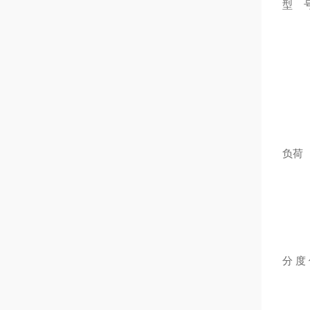
型 
负荷
分 度