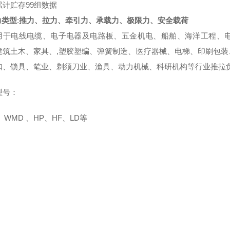
累计贮存99组数据
力类型
:
推力、拉力、牵引力、承载力、极限力、安全载荷
用于电线电缆、电子电器及电路板、五金机电、船舶、海洋工程、
建筑土木、家具、,塑胶塑编、弹簧制造、医疗器械、电梯、印刷包
扣、锁具、笔业、剃须刀业、渔具、动力机械、科研机构等行业推拉负
型号：
WMD 、HP、HF、LD等
：