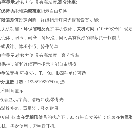
数字显示
,读数方便,具有高精度
,高分辨率
;
值保持
功能和
连续荷重
指示自由切换
下限偏差值
设定判断、红绿指示灯闪光报警设置功能;
动关机功能：
环保省电
及保护本机设计，
关机时间
（10~60分钟）设
制壳体，耐压，耐磨，耐轻撞，同时具有良好的屏蔽抗干扰能力；
持式设计
、体积小巧、操作简单
数字显示,读数方便,具有高精度、高分辨率
值保持功能和连续荷重指示功能自由切换
种单位
变换:可换KN、T、Kg、Ib四种单位可选
种分度数
可选：1/2/5/10/20/50 可选
期和时间显示
位液晶显示,字高、清晰易读,带背光
BS塑胶外壳，重量轻，经久耐用
电功能:仪表在
无通讯信号
的状态下，30 分钟自动关机；仪表在
称重
关机。再次使用，需重新开机。