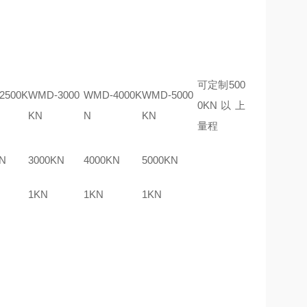
可定制500
2500K
WMD-3000
WMD-4000K
WMD-5000
0KN以上
KN
N
KN
量程
N
3000KN
4000KN
5000KN
1KN
1KN
1KN