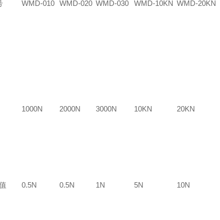
号
WMD-010
WMD-020
WMD-030
WMD-10KN
WMD-20KN
1000N
2000N
3000N
10KN
20KN
 值
0.5N
0.5N
1N
5N
10N