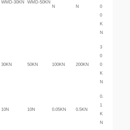
WMD-30KN
WMD-50KN
N
N
0
0
K
N
3
0
30KN
50KN
100KN
200KN
0
K
N
0.
1
10N
10N
0.05KN
0.5KN
K
N