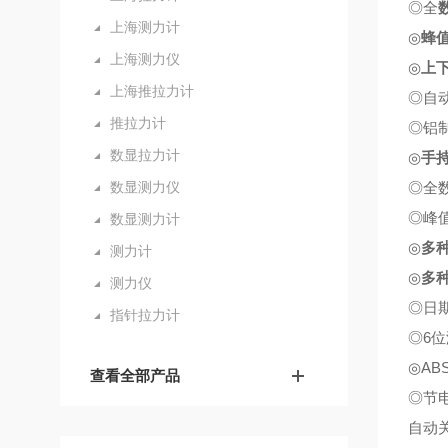
◎全
上海测力计
◎
蜂
上海测力仪
◎
上
上海推拉力计
◎自
推拉力计
◎铝
数显拉力计
◎
手
数显测力仪
◎全
◎峰
数显测力计
◎
多
测力计
◎
多
测力仪
◎日
指针拉力计
◎6
◎A
查看全部产品
◎节
自动