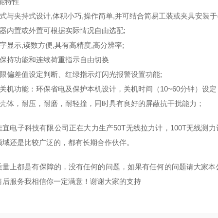
 功能特性
手持式与夹持式设计,体积小巧,操作简单,并可结合简易工装或夹具安装
传感器内置或外置可根据实际情况自由选配;
数字显示,读数方便,具有高精度,高分辨率;
蜂值保持功能和连续荷重指示自由切换
上下限偏差值设定判断、红绿指示灯闪光报警设置功能;
自动关机功能：环保省电及保护本机设计，关机时间（10~60分钟）设定
铝制壳体，耐压，耐磨，耐轻撞，同时具有良好的屏蔽抗干扰能力；
佳宜电子科技有限公司正在大力生产
50T无线拉力计
，100T无线测
领域还是比较广泛的，都有长期合作伙伴。
质量上都是有保障的，没有任何的问题，如果有任何的问题请大家本
售后服务我相信你一定满意！谢谢大家的支持