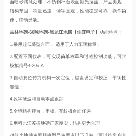
面喷砂烤漆处理，不锈钢秤台表面抛光拉丝。产品美观，
结构坚固，称量迅速，读字直观，性能稳定可靠，操作简
便，移动灵活。
吉林地磅-60吨地磅-黑龙江地磅【佳宜电子】
功能特点：
1.采用超低薄型台面， 适用于人力车辆称量；
2.配置不同仪表，可实现简单称重和过程控制功能，可含
模拟信号4-20mA
3.自动复位传力机构一次定位，键盘设定和校正，平衡性
能佳；
4.数字滤波和自动零点跟踪
5.全钢结构秤台，平板、花纹板台面任选
6.用料比江苏省地磅厂家厚实，结构更为合理
超低小地磅主要规格型号主要有以下几种（可以按客户实