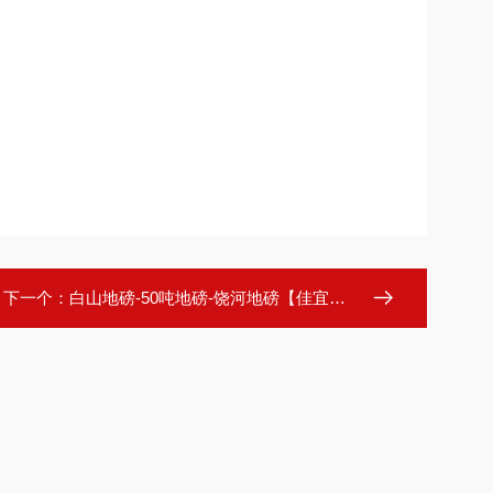
下一个：
白山地磅-50吨地磅-饶河地磅【佳宜电子】