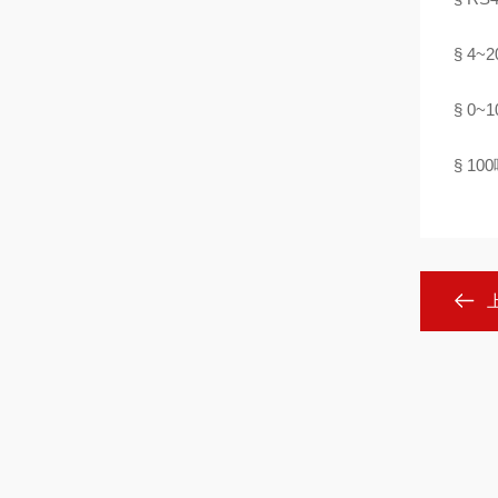
§ 4
§ 0
§ 100