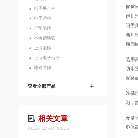
柳河
电子平台秤
伊川
电子磅秤
阳孟
打印地磅
淅川
不锈钢地磅
康鹿
上海地磅
上海电子地磅
选用
地磅维修
防水
泥路
查看全部产品
浅基
泡；
相关文章
无基
称体
RELATED ARTICLES