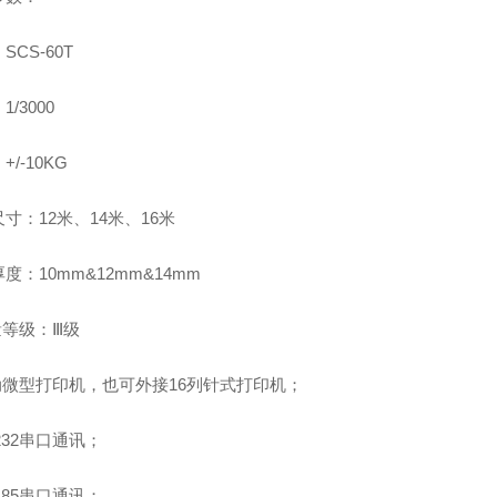
SCS-60T
/3000
+/-10KG
寸：12米、14米、16米
度：10mm&12mm&14mm
量等级：Ⅲ级
自动微型打印机，也可外接16列针式打印机；
S232串口通讯；
S485串口通讯；