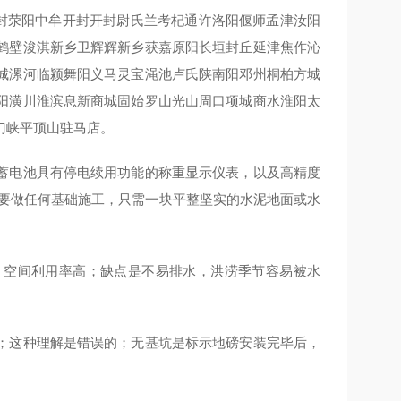
封荥阳中牟开封开封尉氏兰考杞通许洛阳偃师孟津汝阳
鹤壁浚淇新乡卫辉辉新乡获嘉原阳长垣封丘延津焦作沁
城漯河临颍舞阳义马灵宝渑池卢氏陕南阳邓州桐柏方城
阳潢川淮滨息新商城固始罗山光山周口项城商水淮阳太
门峡平顶山驻马店。
蓄电池具有停电续用功能的称重显示仪表，以及高精度
需要做任何基础施工，只需一块平整坚实的水泥地面或水
，空间利用率高；缺点是不易排水，洪涝季节容易被水
；这种理解是错误的；无基坑是标示地磅安装完毕后，