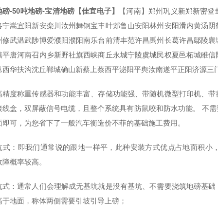
地磅-50吨地磅-宝清地磅【佳宜电子】
【河南】郑州巩义新郑新密登
洛宁嵩宜阳新安栾川汝州舞钢宝丰叶郏鲁山安阳林州安阳滑内黄汤阴
州修武温武陟博爱濮阳濮阳南乐台前清丰范许昌禹州长葛许昌鄢陵襄
镇平唐河南召内乡新野社旗西峡商丘永城宁陵虞城民权夏邑柘城睢信
邑西华扶沟沈丘郸城确山新蔡上蔡西平泌阳平舆汝南遂平正阳济源三
高精度称重传感器和功能丰富、存储功能强、带随机微型打印机、带
接线盒，双屏蔽信号电缆，且整个系统具有防鼠咬和防水功能。 不
面即可，为您省下了一般汽车衡造价不菲的基础施工费用。
坑式：即我们通常说的跟地一样平，此种安装方式优点占地面积小
故障概率较高。
坑式：通常人们会理解成无基坑就是没有基坑、不需要浇筑地磅基础
高于地面，称体两侧需要引坡引导上磅；