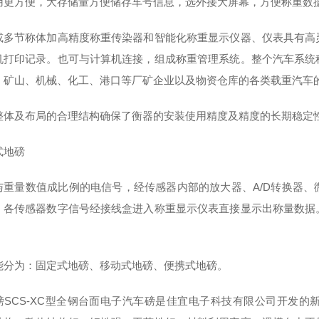
用更方便，大存储量方便储存车号信息，选外接大屏幕，方便称重数
或多节称体加高精度称重传染器和智能化称重显示仪器、仪表具有高
机打印记录。也可与计算机连接，组成称重管理系统。整个汽车系统
、矿山、机械、化工、港口等厂矿企业以及物资仓库的各类载重汽车
整体及布局的合理结构确保了衡器的安装使用精度及精度的长期稳定
式地磅
与重量数值成比例的电信号，经传感器内部的放大器、A/D转换器
，各传感器数字信号经接线盒进入称重显示仪表直接显示出称量数据
能分为：固定式地磅、移动式地磅、便携式地磅。
磅SCS-XC型全钢台面电子汽车磅是佳宜电子科技有限公司开发