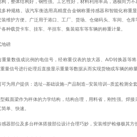
结构，整体结构好，钢性强。工艺性好，材料利用率高，遇横向力不
成多种规格。该汽车衡选用高精度合金钢称重传感器和智能化称重显
安装维护方便。广泛用于港口、工厂、货场、仓储码头、车间、仓库
于各种载货卡车、挂车、半挂车、集装箱车等车辆的称重计量。
式地磅
与重量数值成比例的电信号，经称重仪表的放大器、A/D转换器等
对重量信号进行处理后直接显示重量等数据从而实现货物或车辆的称
可为用户提供：选址--基础设施--产品制造--安装培训--质监检测全
U型截面梁作为秤体的力学结构，结构合理，用料省，刚性强。焊接
艺简单、快速。
传感器部位及多台秤体搭接部位设计合理巧妙，安装维护检修极其方