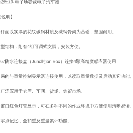
地磅也叫电子地磅或电子汽车衡
细说明】
地磅秤面以实厚的花纹碳钢材质及碳钢骨架为基础，坚固耐用。
标准型结构，附有4组可调式支脚，安装方便。
IP67防水连接盒（Junc吨ion Box）连接4颗高精度感应器使用
可轻易的与重量控制显示器连接使用，以读取重量数据及启动其它功能
可以广泛应用于仓库、车间、货场、集贸市场。
单一窗口红色灯管显示，可在多种不同的作业环境中方便使用清晰易读
自动零点记忆，全扣重及重量累计功能。