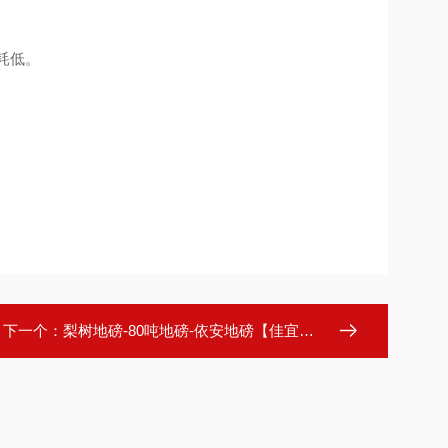
耗低。
下一个：
梨树地磅-80吨地磅-依安地磅【佳宜电子】