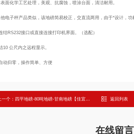
整体表面化学工艺处理，美观、抗腐蚀，喷涂台面，清洁耐用。
和其他电子秤产品类似，该地磅简易校正，交直流两用，由于*设计，功
可连结RS232接口或直接连接打印机界面。（选配）
连结10 公尺内之远程显示。
机自动归零，操作简单、方便
上一个：
四平地磅-80吨地磅-甘南地磅【佳宜电子】
返回列表
在线留言