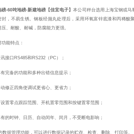
地磅-60吨地磅-新建地磅【佳宜电子】
本公司秤台选用上海宝钢或马
密封，不易生锈。钢板经抛丸处理后，采用环氧富锌底漆和丙稀酸聚
耐压、耐酸、耐碱，防腐能力更强。
磅功能特点：
讯接口RS485和RS232（PC）；
具有完备的功能和多种出错信息提示；
手动修正四角使调试更省心、更省力；
可设置零点跟踪范围、开机置零范围和按键置零范围；
具有的时钟、日历、自动闰年、闰月，不受断电影响；
*的数据管理功能，可以进行数据记录的贮存、检查、删除、打印等。