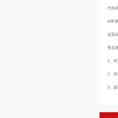
汽车
A9P
佳宜
售后
1、
2、
3、