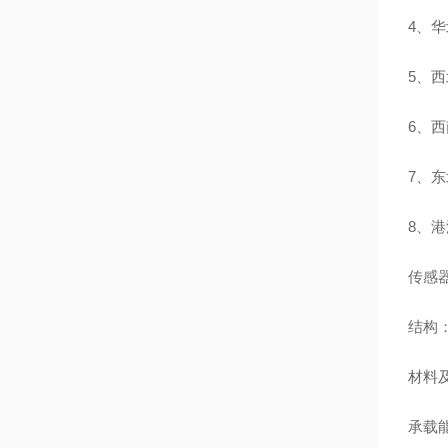
4、
5、
6、
7、
8、
传感
结构
材料
承载