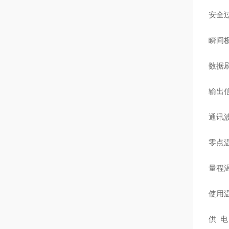
安全
瞬间
数据
输出信
通讯波
零点
量程
使用温
供 