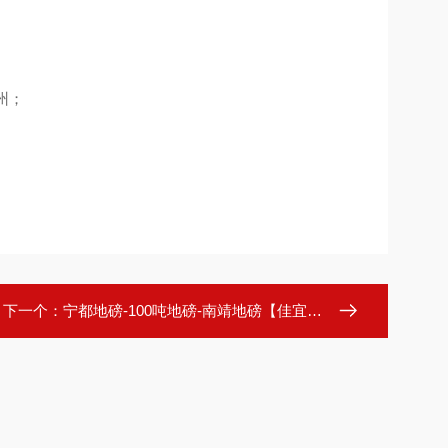
州；
下一个：
宁都地磅-100吨地磅-南靖地磅【佳宜电子】