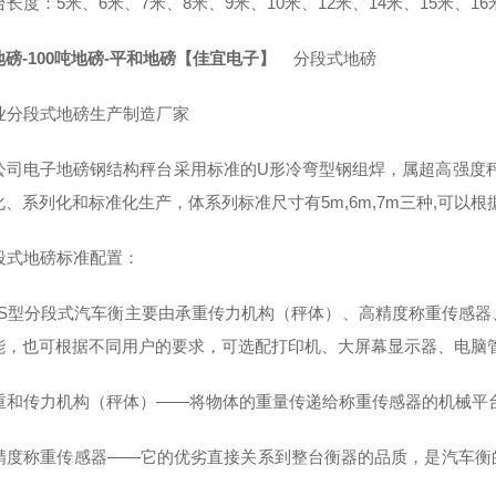
度：5米、6米、7米、8米、9米、10米、12米、14米、15米、16米
磅-100吨地磅-平和地磅【佳宜电子】
分段式地磅
分段式地磅生产制造厂家
司电子地磅钢结构秤台采用标准的U形冷弯型钢组焊，属超高强度秤
化、系列化和标准化生产，体系列标准尺寸有5m,6m,7m三种,可以
式地磅标准配置：
S型分段式汽车衡主要由承重传力机构（秤体）、高精度称重传感器
能，也可根据不同用户的要求，可选配打印机、大屏幕显示器、电脑
和传力机构（秤体）——将物体的重量传递给称重传感器的机械平
度称重传感器——它的优劣直接关系到整台衡器的品质，是汽车衡