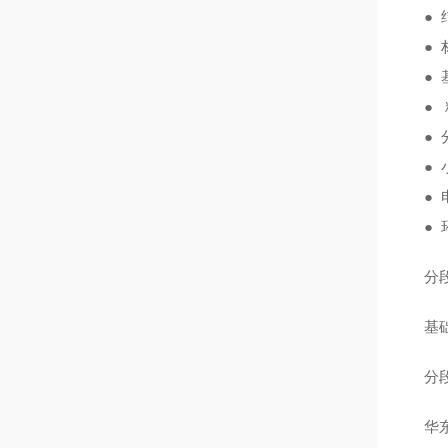
● 
● 材
● 
● 精
● 分度
● 小
● 电
● 环
分段
基础
分段
华东