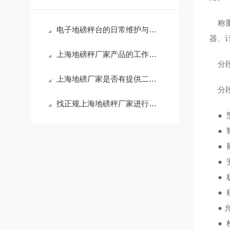
称重
电子地磅秤台的日常维护与保养
器、
上海地磅秤厂家产品的工作原理介绍
分段
上海地磅厂家是否有提供二手地磅秤
分段
找正规上海地磅秤厂家进行地磅维修
● 
● 
● 额
● 安
● 极
● 稳
● 允
● 