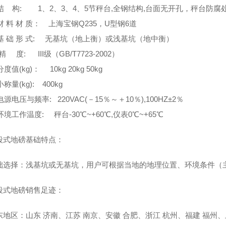
结 构: 1、2、3、4、5节秤台,全钢结构,台面无开孔，秤台防腐
 料 材 质： 上海宝钢Q235，U型钢6道
基 础 形 式: 无基坑（地上衡）或浅基坑（地中衡）
 度: III级（GB/T7723-2002）
值(kg)： 10kg 20kg 50kg
称量(kg): 400kg
源电压与频率: 220VAC(－15％～＋10％),100HZ±2％
境工作温度: 秤台-30℃~+60℃,仪表0℃~+65℃
式地磅基础特点：
选择：浅基坑或无基坑，用户可根据当地的地理位置、环境条件（
式地磅销售足迹：
地区：山东 济南、江苏 南京、安徽 合肥、浙江 杭州、福建 福州、