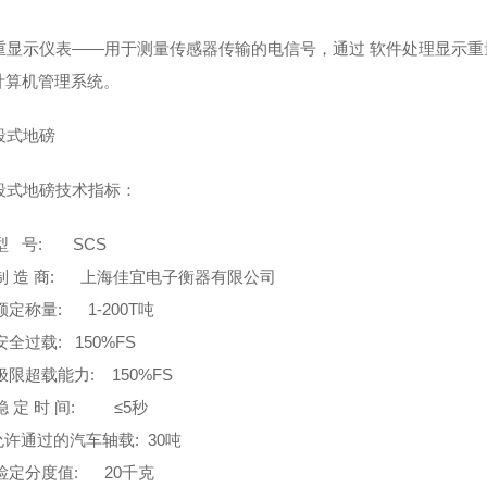
显示仪表——用于测量传感器传输的电信号，通过 软件处理显示重
计算机管理系统。
式地磅
式地磅技术指标：
型 号: SCS
制 造 商: 上海佳宜电子衡器有限公司
定称量: 1-200T吨
全过载: 150%FS
限超载能力: 150%FS
 定 时 间: ≤5秒
许通过的汽车轴载: 30吨
检定分度值: 20千克