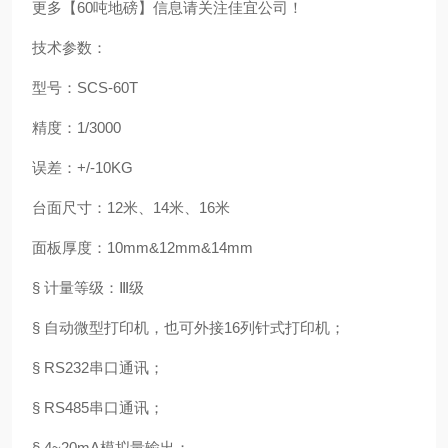
更多【60吨地磅】信息请关注佳宜公司！
技术参数：
型号：SCS-60T
精度：1/3000
误差：+/-10KG
台面尺寸：12米、14米、16米
面板厚度：10mm&12mm&14mm
§ 计量等级：Ⅲ级
§ 自动微型打印机，也可外接16列针式打印机；
§ RS232串口通讯；
§ RS485串口通讯；
§ 4~20mA模拟量输出；