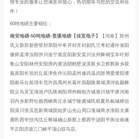
情专业的服务让您满意和放心，热切期等与您的交流和合
作！
60吨地磅主要销往：
南安地磅-50吨地磅-贵溪地磅【佳宜电子】
【河南】郑州
巩义新郑新密登封荥阳中牟开封开封尉氏兰考杞通许洛阳
偃师孟津汝阳伊川洛宁嵩宜阳新安栾川汝州舞钢宝丰叶郏
鲁山安阳林州安阳滑内黄汤阴鹤壁浚淇新乡卫辉辉新乡获
嘉原阳长垣封丘延津焦作沁阳孟州修武温武陟博爱濮阳濮
阳南乐台前清丰范许昌禹州长葛许昌鄢陵襄城漯河临颍舞
阳义马灵宝渑池卢氏陕南阳邓州桐柏方城淅川镇平唐河南
召内乡新野社旗西峡商丘永城宁陵虞城民权夏邑柘城睢信
阳潢川淮滨息新商城固始罗山光山周口项城商水淮阳太康
鹿邑西华扶沟沈丘郸城确山新蔡上蔡西平泌阳平舆汝南遂
平正阳济源三门峡平顶山驻马店。