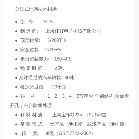
分段式地磅技术指标：
● 型 号: SCS
● 制 造 商: 上海佳宜电子衡器有限公司
● 额定称量: 1-200T吨
● 安全过载: 150%FS
● 极限超载能力: 150%FS
● 稳 定 时 间: ≤5秒
● 允许通过的汽车轴载: 30吨
● 检定分度值: 20千克
● 结 构: 1、2、3、4、5节秤台,全钢结构,台面无
开孔，秤台防腐处理
● 材 料 材 质： 上海宝钢Q235，U型钢6道
● 基 础 形 式: 无基坑（地上衡）或浅基坑（地中衡）
● 精 度: III级（GB/T7723-2002）