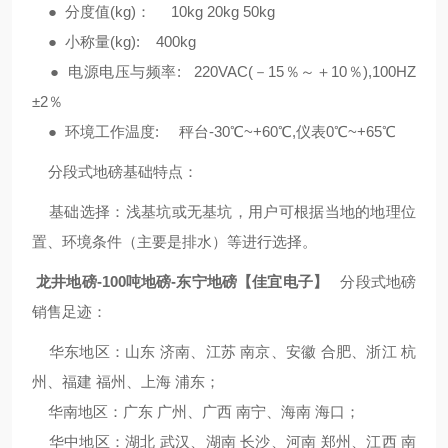
● 分度值(kg)： 10kg 20kg 50kg
● 小称量(kg): 400kg
● 电源电压与频率: 220VAC(－15％～＋10％),100HZ
±2％
● 环境工作温度: 秤台-30℃~+60℃,仪表0℃~+65℃
分段式地磅基础特点：
基础选择：浅基坑或无基坑，用户可根据当地的地理位
置、环境条件（主要是排水）等进行选择。
龙井地磅-100吨地磅-东宁地磅【佳宜电子】
分段式地磅
销售足迹：
华东地区：山东 济南、江苏 南京、安徽 合肥、浙江 杭
州、福建 福州、上海 浦东；
华南地区：广东 广州、广西 南宁、海南 海口；
华中地区：湖北 武汉、湖南 长沙、河南 郑州、江西 南