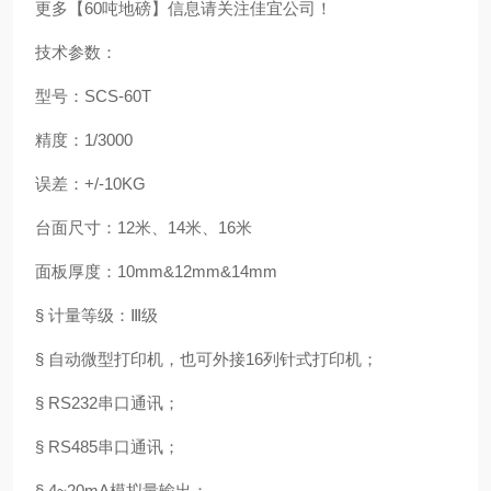
更多【60吨地磅】信息请关注佳宜公司！
技术参数：
型号：SCS-60T
精度：1/3000
误差：+/-10KG
台面尺寸：12米、14米、16米
面板厚度：10mm&12mm&14mm
§ 计量等级：Ⅲ级
§ 自动微型打印机，也可外接16列针式打印机；
§ RS232串口通讯；
§ RS485串口通讯；
§ 4~20mA模拟量输出；