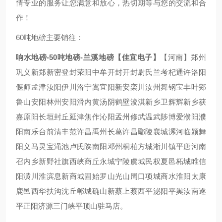
情专业的服务让您满意和放心，热切期等与您的交流和合
作！
60吨地磅主要销往：
响水地磅-50吨地磅-兰溪地磅【佳宜电子】
【河南】郑州
巩义新郑新密登封荥阳中牟开封开封尉氏兰考杞通许洛阳
偃师孟津汝阳伊川洛宁嵩宜阳新安栾川汝州舞钢宝丰叶郏
鲁山安阳林州安阳滑内黄汤阴鹤壁浚淇新乡卫辉辉新乡获
嘉原阳长垣封丘延津焦作沁阳孟州修武温武陟博爱濮阳濮
阳南乐台前清丰范许昌禹州长葛许昌鄢陵襄城漯河临颍舞
阳义马灵宝渑池卢氏陕南阳邓州桐柏方城淅川镇平唐河南
召内乡新野社旗西峡商丘永城宁陵虞城民权夏邑柘城睢信
阳潢川淮滨息新商城固始罗山光山周口项城商水淮阳太康
鹿邑西华扶沟沈丘郸城确山新蔡上蔡西平泌阳平舆汝南遂
平正阳济源三门峡平顶山驻马店。