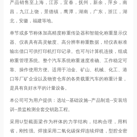
产品销售至上海，江苏，宜春，抚州，新余，萍乡，南
昌，九江上饶，景德镇，鹰潭，湖南，广东，浙江，湖
北，安徽，福建等地。
单节或多节称体加高精度称重传染器和智能化称重显示仪
器、仪表具有高灵敏度、高分辨率称重数据，经仪表标准
输出借口可供打印机打印记录。也可与计算机连接，组成
称重管理系统。整个汽车系统称重速度准确、工作稳定可
靠、操作使用方便。适用于冶金、矿山、机械、化工、港
口等厂矿企业以及物资仓库的各类载重汽车的称重计量，
是具有良好水平的计量设备。
本公司可为用户提供：选址--基础设施--产品制造--安装培
训--质监检测全套交钥匙工程。
采用U型截面梁作为秤体的力学结构，结构合理，用料
省，刚性强。焊接采用二氧化碳保焊连续焊缝，型腔全密