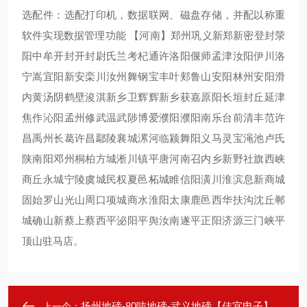
选配件：选配打印机，数据联网、磁盘存储，并配以称重
软件实现数据管理功能 【河南】郑州巩义新郑新密登封荥
阳中牟开封开封尉氏兰考杞通许洛阳偃师孟津汝阳伊川洛
宁嵩宜阳新安栾川汝州舞钢宝丰叶郏鲁山安阳林州安阳滑
内黄汤阴鹤壁浚淇新乡卫辉辉新乡获嘉原阳长垣封丘延津
焦作沁阳孟州修武温武陟博爱濮阳濮阳南乐台前清丰范许
昌禹州长葛许昌鄢陵襄城漯河临颍舞阳义马灵宝渑池卢氏
陕南阳邓州桐柏方城淅川镇平唐河南召内乡新野社旗西峡
商丘永城宁陵虞城民权夏邑柘城睢信阳潢川淮滨息新商城
固始罗山光山周口项城商水淮阳太康鹿邑西华扶沟沈丘郸
城确山新蔡上蔡西平泌阳平舆汝南遂平正阳济源三门峡平
顶山驻马店。
扬州地磅-80吨地磅-武义地磅【佳宜电子】
上一个：