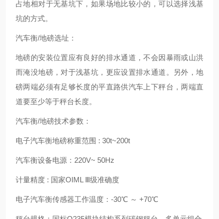
占地相对于无基坑下，如果场地比较小的，可以选择浅基
坑的方式。
汽车衡/地磅选址：
地磅的安装位置应有良好的排水通道，不会因暴雨或山洪
而淹没地磅，对于浅基坑，更应设置排水通道。另外，地
磅两端必须有足够长度的平直路供汽车上下秤台，两端直
道要至少等于秤台长度。
汽车衡/地磅技术参数：
电子汽车衡地磅称重范围 : 30t~200t
汽车衡设备电源：220V~ 50Hz
计量精度 : 国家OIML Ⅲ级准确度
电子汽车衡传感器工作温度：-30℃ ～ +70℃
秤台规格：国标Q235模块结构系列碳钢秤台，多单元组合