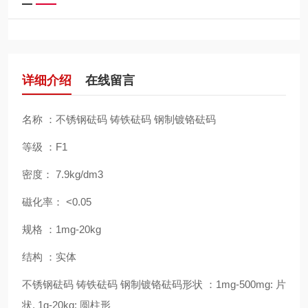
详细介绍
在线留言
名称
：不锈钢砝码
铸铁砝码
钢制镀铬砝码
等级
：
F1
密度：
7.9kg/dm3
磁化率：
<0.05
规格
：
1mg-20kg
结构
：实体
不锈钢砝码
铸铁砝码
钢制镀铬砝码形状
：
1mg-500mg:
片
状
, 1g-20kg:
圆柱形