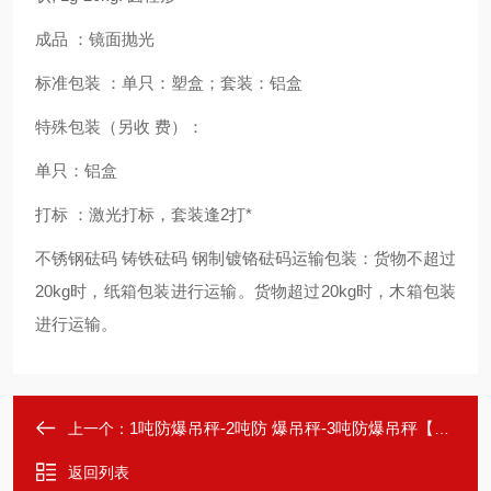
成品
：镜面抛光
标准包装
：单只：塑盒；套装：铝盒
特殊包装（另收
费）：
单只：铝盒
打标
：激光打标，套装逢
2
打
*
不锈钢砝码
铸铁砝码
钢制镀铬砝码运输包装：货物不超过
20kg
时，纸箱包装进行运输。货物超过
20kg
时，木箱包装
进行运输。
1吨防爆吊秤-2吨防 爆吊秤-3吨防爆吊秤【佳宜电子】
上一个：
返回列表