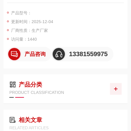
组合产品
1、单显吊秤+无线数传仪表组合型电子吊秤；
产品型号：
2、单显吊秤+高温隔热防腐设备（可同时选配）；
更新时间：2025-12-04
3、单显吊秤+1.8“无线显示屏。
厂商性质：生产厂家
访问量：1440
13381559975
产品咨询
产品分类
PRODUCT CLASSIFICATION
相关文章
RELATED ARTICLES