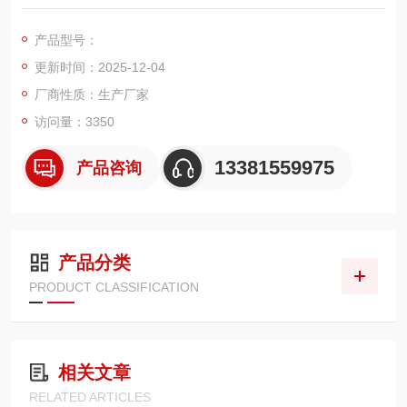
一、直视电子吊钩秤
高强度铝镁合金精密压铸，美观轻盈
产品型号：
5位LED数码显示字高40mm，带LED背光，特别适合室内光线变
更新时间：2025-12-04
化强烈的场合使用
高强度铝镁合金精密压铸，美观轻盈
厂商性质：生产厂家
具有重量暂留，归零和分度值切换功能
访问量：3350
可开合后背设计，更换电池更便捷
吊钩360度可旋转，既安全又方便
13381559975
产品咨询
产品分类
PRODUCT CLASSIFICATION
相关文章
RELATED ARTICLES