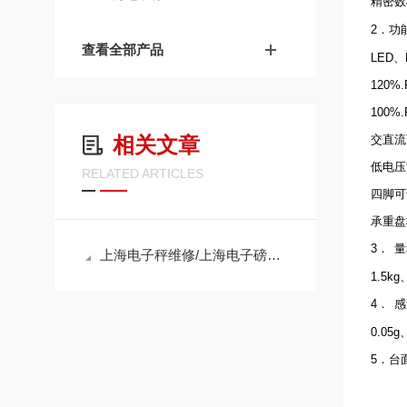
精密数
2．功
查看全部产品
LED
120%
100%
相关文章
交直流
低电压
RELATED ARTICLES
四脚可
承重盘
3．
量
上海电子秤维修/上海电子磅维修/上海电子称维修
1.5kg
4．
感
0.05g
5．台