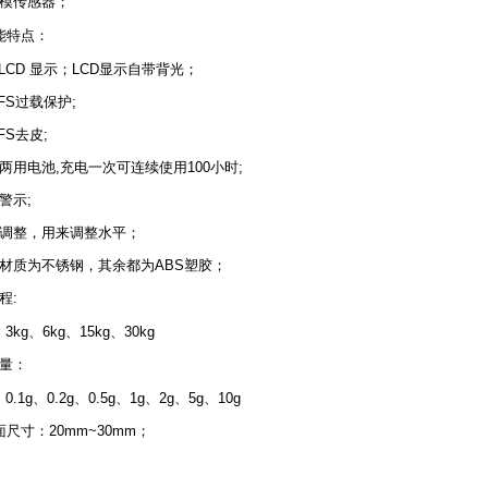
模传感器；
能特点：
、LCD 显示；LCD显示自带背光；
.FS过载保护;
.FS去皮;
两用电池,充电一次可连续使用100小时;
警示;
调整，用来调整水平；
材质为不锈钢，其余都为ABS塑胶；
程:
、3kg、6kg、15kg、30kg
量：
、0.1g、0.2g、0.5g、1g、2g、5g、10g
面尺寸：20mm~30mm；