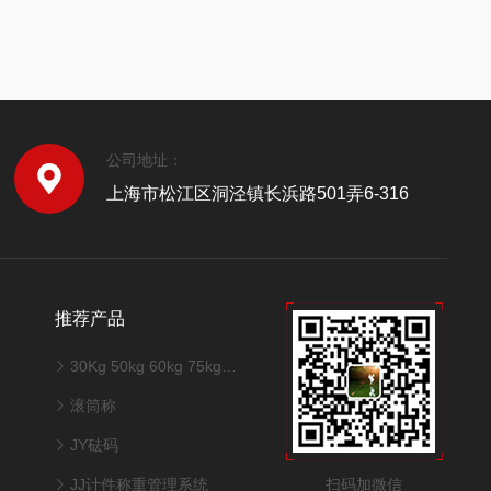
公司地址：
上海市松江区洞泾镇长浜路501弄6-316
推荐产品
30Kg 50kg 60kg 75kg 100kg 150kg不锈钢台秤
滚筒称
JY砝码
扫码加微信
JJ计件称重管理系统