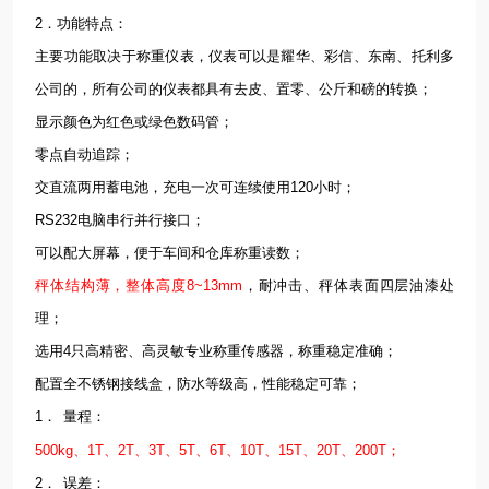
2．功能特点：
主要功能取决于称重仪表，仪表可以是耀华、彩信、东南、托利多
公司的，所有公司的仪表都具有去皮、置零、公斤和磅的转换；
显示颜色为红色或绿色数码管；
零点自动追踪；
交直流两用蓄电池，充电一次可连续使用120小时；
RS232电脑串行并行接口；
可以配大屏幕，便于车间和仓库称重读数；
秤体结构薄，整体高度8~13mm
，耐冲击、秤体表面四层油漆处
理；
选用4只高精密、高灵敏专业称重传感器，称重稳定准确；
配置全不锈钢接线盒，防水等级高，性能稳定可靠；
1．
量程：
500kg、1T、2T、3T、5T、6T、10T、15T、20T、200T；
2．
误差：