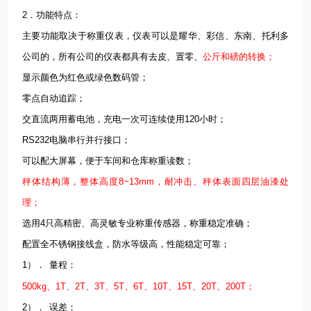
2．功能特点：
主要功能取决于称重仪表，仪表可以是耀华、彩信、东南、托利多
公司的，所有公司的仪表都具有去皮、置零、
公斤和磅的转换；
显示颜色为红色或绿色数码管；
零点自动追踪；
交直流两用蓄电池，充电一次可连续使用120小时；
RS232电脑串行并行接口；
可以配大屏幕，便于车间和仓库称重读数；
秤体结构薄，整体高度8~13mm，耐冲击、秤体表面四层油漆处
理；
选用4只高精密、高灵敏专业称重传感器，称重稳定准确；
配置全不锈钢接线盒，防水等级高，性能稳定可靠；
1）．
量程：
500kg、1T、2T、3T、5T、6T、10T、15T、20T、200T；
2）．
误差：