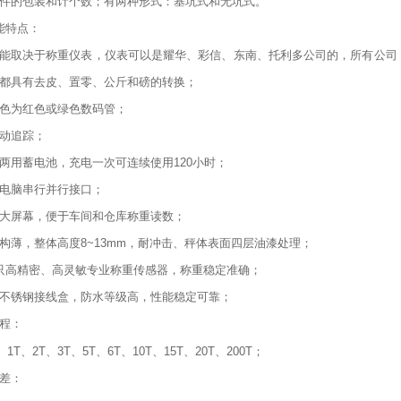
件的包装和计个数；有两种形式：基坑式和无坑式。
能特点：
能取决于称重仪表，仪表可以是耀华、彩信、东南、托利多公司的，所有公司
都具有去皮、置零、公斤和磅的转换；
色为红色或绿色数码管；
动追踪；
两用蓄电池，充电一次可连续使用120小时；
32电脑串行并行接口；
大屏幕，便于车间和仓库称重读数；
构薄，整体高度8~13mm，耐冲击、秤体表面四层油漆处理；
只高精密、高灵敏专业称重传感器，称重稳定准确；
不锈钢接线盒，防水等级高，性能稳定可靠；
程：
g、1T、2T、3T、5T、6T、10T、15T、20T、200T；
差：