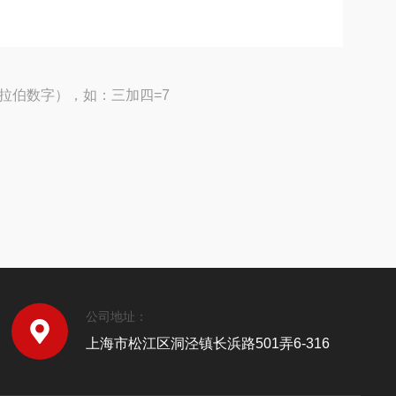
拉伯数字），如：三加四=7
公司地址：
上海市松江区洞泾镇长浜路501弄6-316