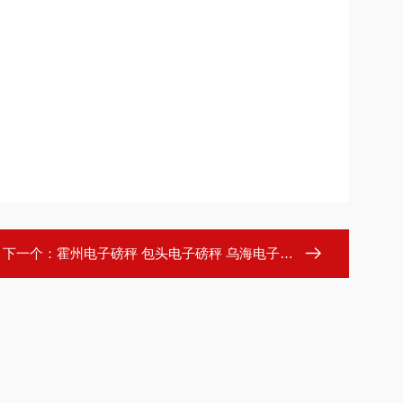
下一个：
霍州电子磅秤 包头电子磅秤 乌海电子磅秤 赤峰电子磅秤