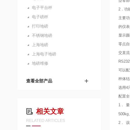
型零部
电子平台秤
2．功
电子磅秤
主要功
打印地磅
的仪表
不锈钢地磅
显示颜
零点自
上海地磅
交直流
上海电子地磅
RS2
地磅维修
可以配
秤体结
查看全部产品
选用4
配置全
1．
量
相关文章
500k
RELATED ARTICLES
2．
误