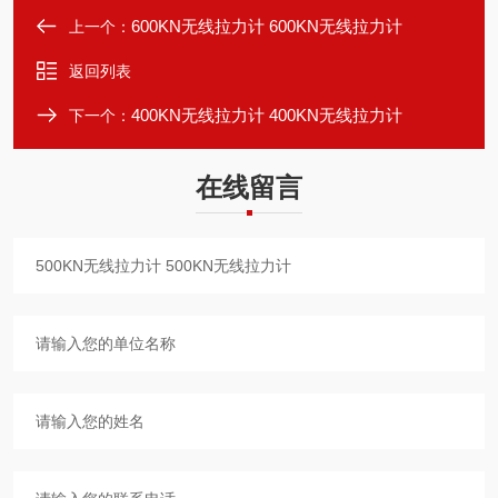
600KN无线拉力计 600KN无线拉力计
上一个：
返回列表
400KN无线拉力计 400KN无线拉力计
下一个：
在线留言