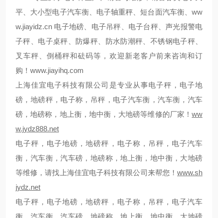
ww
平、大小型电子汽车衡、电子轴重秤、短台面汽车衡、
w.jiayidz.cn
电子地磅、电子吊秤、电子台秤、声光报警电
子秤、电子桌秤、防爆秤、防水防潮秤、不锈钢电子秤、
叉车秤、倒桶秤和砝码等，欢迎新老客户前来咨询和订
购！
www.jiayihq.com
上海佳宜电子科技有限公司是专业从事电子秤，电子地
磅，地磅秤，电子称，吊秤，电子汽车衡，汽车衡，汽车
磅，地磅称，地上衡，地中衡，大地磅等维修的厂家！
ww
w.jydz888.net
电子秤，电子地磅，地磅秤，电子称，吊秤，电子汽车
衡，汽车衡，汽车磅，地磅称，地上衡，地中衡，大地磅
等维修，请找上海佳宜电子科技有限公司来帮您！
www.sh
jydz.net
电子秤，电子地磅，地磅秤，电子称，吊秤，电子汽车
衡，汽车衡，汽车磅，地磅称，地上衡，地中衡，大地磅