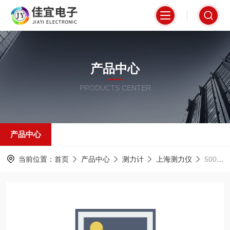
产品中心
PRODUCTS CENTER
产品中心
当前位置：
首页
产品中心
测力计
上海测力仪
500KN无线拉力计 500KN无线拉力计