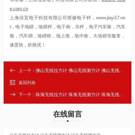
e.com.cn
上海佳宜电子科技有限公司维修电子秤，
www.jiayi17.ne
t
，
电子地磅，地磅秤，电子称，吊秤，电子汽车衡，汽车
衡，汽车磅，地磅称，地上衡，地中衡，大地磅等服务，
速度快，价格优！
佛山无线拉力计 佛山无线测力计 佛山无线测力仪
上一个：
返回列表
珠海无线拉力计 珠海无线测力计 珠海无线测力仪
下一个：
在线留言