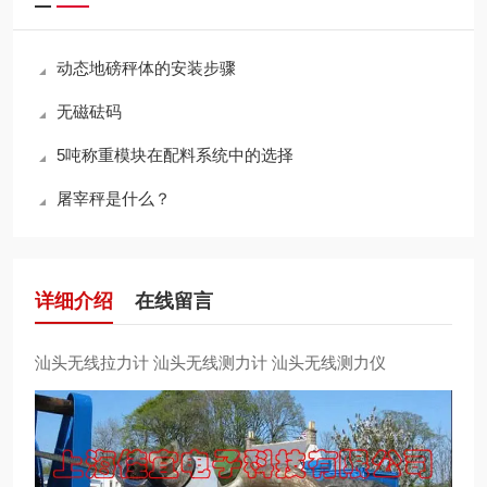
动态地磅秤体的安装步骤
无磁砝码
5吨称重模块在配料系统中的选择
屠宰秤是什么？
详细介绍
在线留言
汕头无线拉力计 汕头无线测力计 汕头无线测力仪