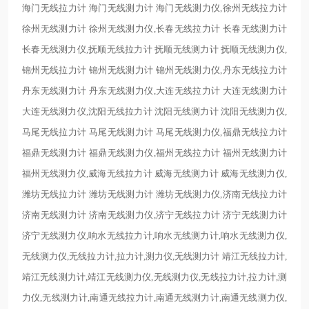
海门无线拉力计 海门无线测力计 海门无线测力仪,徐州无线拉力计
徐州无线测力计 徐州无线测力仪,长春无线拉力计 长春无线测力计
长春无线测力仪,抚顺无线拉力计 抚顺无线测力计 抚顺无线测力仪,
锦州无线拉力计 锦州无线测力计 锦州无线测力仪,丹东无线拉力计
丹东无线测力计 丹东无线测力仪,大连无线拉力计 大连无线测力计
大连无线测力仪,沈阳无线拉力计 沈阳无线测力计 沈阳无线测力仪,
马尾无线拉力计 马尾无线测力计 马尾无线测力仪,福鼎无线拉力计
福鼎无线测力计 福鼎无线测力仪,福州无线拉力计 福州无线测力计
福州无线测力仪,威海无线拉力计 威海无线测力计 威海无线测力仪,
潍坊无线拉力计 潍坊无线测力计 潍坊无线测力仪,济南无线拉力计
济南无线测力计 济南无线测力仪,济宁无线拉力计 济宁无线测力计
济宁无线测力仪,响水无线拉力计,响水无线测力计,响水无线测力仪,
无线测力仪,无线拉力计,拉力计,测力仪,无线测力计 靖江无线拉力计,
靖江无线测力计,靖江无线测力仪,无线测力仪,无线拉力计,拉力计,测
力仪,无线测力计,南通无线拉力计,南通无线测力计,南通无线测力仪,