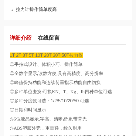
拉力计操作简单度高
详细介绍
在线留言
1T 2T 3T 5T 10T 20T 30T 50T拉力仪
◎手持式设计、体积小巧、操作简单
◎全数字显示
,
读数方便
,
具有高精度、高分辨率
◎峰值保持功能和连续荷重指示功能自由切换
◎多种单位变换
:
可换
KN
、
T
、
Kg
、
Ib
四种单位可选
◎多种分度数可选：
1/2/5/10/20/50
可选
◎日期和时间显示
◎
6
位液晶显示
,
字高、清晰易读
,
带背光
◎
ABS
塑胶外壳，重量轻，经久耐用