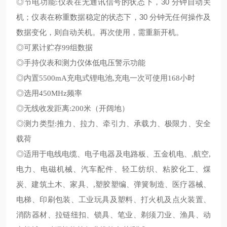
◎节电功能
仪表在无通讯信号的状态下，30 分钟自动关
:
机
；
仪表在称重数据稳定的状态下，30 分钟无任何操作及
数据变化，则自动关机。再次使用，需重新开机。
◎可累计贮存
99
组数据
◎手持仪表和测力仪体低电压警示功能
◎内置
5500mA
充电式锂电池
,
充电一次可使用
168
小时
◎选用
450MHz
频率
◎无线收发距离
:
200
米
（
开阔地
）
◎测力类型
:
推力、拉力、牵引力、承载力、极限力、安全
载荷
◎适用于电线电缆、电子电器及电路板、五金机电、
,
航空
,
电力、电磁机械、汽车配件、轻工纺织、粘胶化工、煤
炭、建筑土木、家具、
,
塑胶塑编、弹簧制造、医疗器械、
电梯、印刷包装、工业玩具及塑料、打火机及点火装置、
消防器材、拉链纽扣、锁具、笔业、剃须刀业、渔具、动