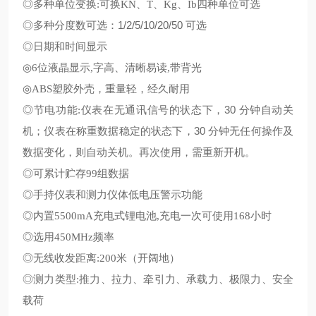
◎多种单位变换
:
可换
KN
、
T
、
Kg
、
Ib
四种单位可选
◎多种分度数可选：
1/2/5/10/20/50
可选
◎日期和时间显示
◎
6
位液晶显示
,
字高、清晰易读
,
带背光
◎
ABS
塑胶外壳，重量轻，经久耐用
◎节电功能
仪表在无通讯信号的状态下，30 分钟自动关
:
机
；
仪表在称重数据稳定的状态下，30 分钟无任何操作及
数据变化，则自动关机。再次使用，需重新开机。
◎可累计贮存
99
组数据
◎手持仪表和测力仪体低电压警示功能
◎内置
5500mA
充电式锂电池
,
充电一次可使用
168
小时
◎选用
450MHz
频率
◎无线收发距离
:
200
米
（
开阔地
）
◎测力类型
:
推力、拉力、牵引力、承载力、极限力、安全
载荷