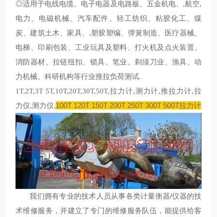
◎适用于电线电缆、电子电器及电路板、五金机电、
,
航空
,
电力、电磁机械、汽车配件、轻工纺织、粘胶化工、煤
炭、建筑土木、家具、
,
塑胶塑编、弹簧制造、医疗器械、
电梯、印刷包装、工业玩具及塑料、打火机及点火装置、
消防器材、拉链纽扣、锁具、笔业、剃须刀业、渔具、动
力机械、科研机构等行业推拉负荷测试
.
1T,2T,3T 5T,10T,20T,30T,50T,拉力计,测力计,推拉力计,拉
100T 120T 150T 200T 250T 300T 500T拉力计
力仪,测力仪,
我们拥有专业的技术人员从事各类计量衡器/仪器的技
术维修服务，并建立了专门的维修服务队伍，能提供给客