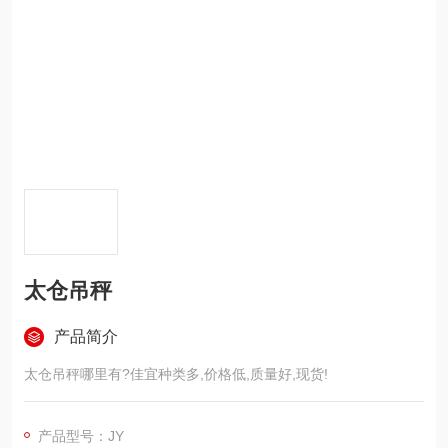
太仓吊秤
产品简介
太仓吊秤哪里有?佳宜种类多,价格低,质量好,现货!
产品型号：JY