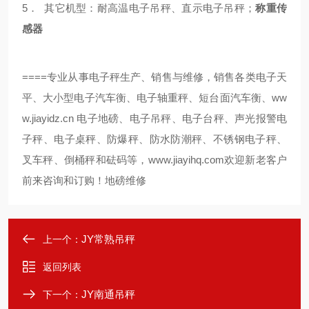
5． 其它机型：耐高温电子吊秤、直示电子吊秤；
称重传
感器
====
专业从事电子秤生产、销售与维修，销售各类电子天
ww
平、大小型电子汽车衡、电子轴重秤、短台面汽车衡、
w.jiayidz.cn
电子地磅、电子吊秤、电子台秤、声光报警电
子秤、电子桌秤、防爆秤、防水防潮秤、不锈钢电子秤、
叉车秤、倒桶秤和砝码等，
www.jiayihq.com
欢迎新老客户
前来咨询和订购！
地磅维修
JY常熟吊秤
上一个：
返回列表
JY南通吊秤
下一个：