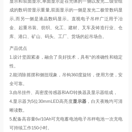
显示和双面显示,单面显示是在壳体的一侧以发光二级管组
成的数码管显示重量,双面显示的一侧是发光二极管数码显
示,而另一侧是液晶数码显示。直视电子吊秤广泛用于冶
金、起重吊装、纺织、化工、建材、叉车及铸造行业、仓
库、港口、矿山、码头、工厂、货场的起吊场合。
产品优点
1.设计坚固紧凑，融合了良好技术，具有*的准确性和稳定
性。
2.能消除摇摆和侧扭现象，吊钩360度旋转，便用方便，安
全可靠。
3.由吊挂件、高密度传感器和A/D转换器及显示器组成，
4.显示器为5位30mmLED高亮度
显示器
，白天夜晚均可清
晰读数。
5.配备高容量6v/10Ah可充电蓄电池电子吊秤电池一次充电
可持续工作150小时。