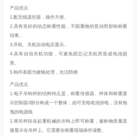
产品优点
1.配无线遥控器，操作方便。
2.具有良好的动态称重性能，不因重物的晃动而影响称重
结果。
3.开机、关机自动电压显示。
4.具有自动关机功能，可避免因忘记关机而造成电池损
害。
5.钩环表面为镀铬处理，光洁防锈
产品优点
1.电子吊钩秤的结构特点是，称重传感器、秤体和称重显
示控制器3部分构成一个整体，由可充电电池供电，没有拖
曳的电源线
2.将吊秤挂在起重机械的吊钩上即可称重，被称物质量直
接显示在吊秤上。它需要在称重现场操作读数。