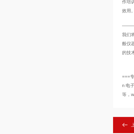
作培
效用
——
我们
般仪
的技
===
n
电
等，
w