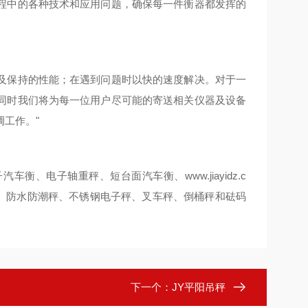
程中的各种技术和应用问题，确保每一件衡器都发挥的
及保持的性能；在遇到问题时以快的速度解决。对于一
同时我们将为每一位用户尽可能的寄送相关仪器及设备
工作。"
www.jiayidz.c
子汽车衡、电子轴重秤、短台面汽车衡、
、防水防潮秤、不锈钢电子秤、叉车秤、倒桶秤和砝码
下一个：
JY平阳吊秤