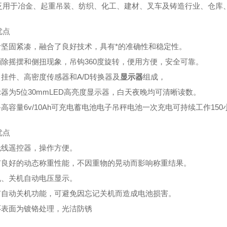
泛用于冶金、起重吊装、纺织、化工、建材、叉车及铸造行业、仓库
优点
设计坚固紧凑，融合了良好技术，具有*的准确性和稳定性。
能消除摇摆和侧扭现象，吊钩360度旋转，便用方便，安全可靠。
吊挂件、高密度传感器和A/D转换器及
显示器
组成，
示器为5位30mmLED高亮度显示器，白天夜晚均可清晰读数。
备高容量6v/10Ah可充电蓄电池电子吊秤电池一次充电可持续工作150
优点
配无线遥控器，操作方便。
具有良好的动态称重性能，不因重物的晃动而影响称重结果。
开机、关机自动电压显示。
具有自动关机功能，可避免因忘记关机而造成电池损害。
钩环表面为镀铬处理，光洁防锈