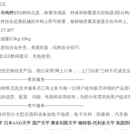
优点
子
吊钩秤
的结构特点是，称重传感器、秤体和称重显示控制器3部分构
将吊秤挂在起重机械的吊钩上即可称重，被称物质量直接显示在吊秤上
1T-30T
感量0.5kg-10kg
高强度铝合金外壳，美观轻盈，结构安全轻巧。
亮度LED数码显示，充电使用。
便您定购佳宜产品，我们采用“网上订单，，上门洽谈”三种方式成交业
———————售前服务—————————
的销售员及技术服务员工有义务为每一位用户提供极尽详细的产品资
器的选型、配置、功能、性能和应用咨询；为部分有需求的用户提供
———————售中服务—————————
将对部分大型仪器和设备如电子地磅，电子吊秤，防爆称，汽车衡，
平
日本
国产天平
赛多利斯天平
梅特勒
美国西
AND
天平
-
托利多天平