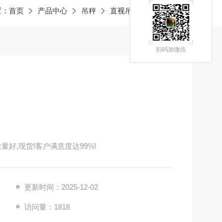
置：
首页
产品中心
吊秤
直视吊秤
JY洞头吊秤
扫码加微信
量好,现货!客户满意度达99%!
更新时间：2025-12-02
访问量：1818