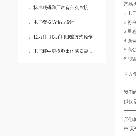
产品
标准砝码和厂家有什么直接的关系
1.电
电子衡器防雷击设计
2.
3.量程
拉力计可以采用哪些方式操作
4.误差
5.
电子秤中更换称重传感器需注意的问题
6.*
为方
——
我们
供仪
——
我们
秤
天