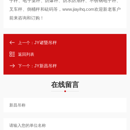
子秤、电子桌秤、防爆秤、防水防潮秤、不锈钢电子秤、
叉车秤、倒桶秤和砝码等，
www.jiayihq.com
欢迎新老客户
前来咨询和订购！
JY诸暨吊秤
上一个：
返回列表
JY新昌吊秤
下一个：
在线留言