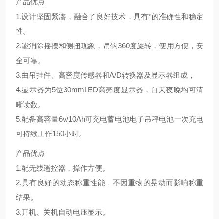
产品优点
1.设计坚固紧凑，融合了良好技术，具有*的准确性和稳定
性。
2.能消除摇摆和侧扭现象，吊钩360度旋转，便用方便，安
全可靠。
3.由吊挂件、高密度传感器和A/D转换器及显示器组成，
4.显示器为5位30mmLED高亮度显示器，白天夜晚均可清
晰读数。
5.配备高容量6v/10Ah可充电蓄电池电子吊秤电池一次充电
可持续工作150小时。
产品优点
1.配无线遥控器，操作方便。
2.具有良好的动态称重性能，不因重物的晃动而影响称重
结果。
3.开机、关机自动电压显示。