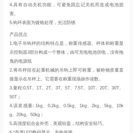
4.具有自动关机功能，可避免因忘记关机而造成电池损
害。
5.钩环表面为镀铬处理，光洁防锈
产品优点
1.电子吊钩秤的结构特点是，称重传感器、秤体和称重显
示控制器3部分构成一个整体，由可充电电池供电，没有拖
曳的电源线
2.将吊秤挂在起重机械的吊钩上即可称重，被称物质量直
接显示在吊秤上。它需要在称重现场操作读数。
3.量程:0.5T、1T、2T、3T、5T、7.5T、10T、20T、30T、
50T；
4.误差感量: 1kg、0.2kg、0.5kg、1kg、2kg、5kg、10k
g、20kg、50kg；
5.高强度铝合金外壳，美观轻盈，结构安全轻巧。
6.*亮度LED数码显示，充电使用。