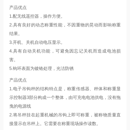
产品优点
1.配无线遥控器，操作方便。
2.具有良好的动态称重性能，不因重物的晃动而影响称重
结果。
3.开机、关机自动电压显示。
4.具有自动关机功能，可避免因忘记关机而造成电池损
害。
5.钩环表面为镀铬处理，光洁防锈
产品优点
1.电子吊钩秤的结构特点是，称重传感器、秤体和称重显
示控制器3部分构成一个整体，由可充电电池供电，没有拖
曳的电源线
2.将吊秤挂在起重机械的吊钩上即可称重，被称物质量直
接显示在吊秤上。它需要在称重现场操作读数。