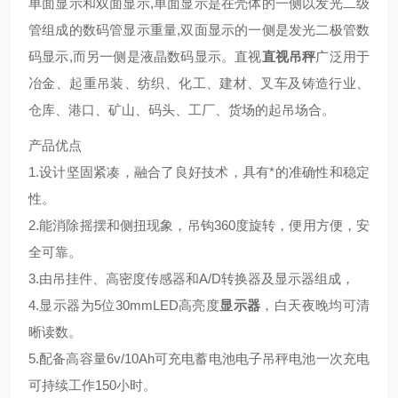
单面显示和双面显示,单面显示是在壳体的一侧以发光二级
管组成的数码管显示重量,双面显示的一侧是发光二极管数
码显示,而另一侧是液晶数码显示。直视
直视吊秤
广泛用于
冶金、起重吊装、纺织、化工、建材、叉车及铸造行业、
仓库、港口、矿山、码头、工厂、货场的起吊场合。
产品优点
1.设计坚固紧凑，融合了良好技术，具有*的准确性和稳定
性。
2.能消除摇摆和侧扭现象，吊钩360度旋转，便用方便，安
全可靠。
3.由吊挂件、高密度传感器和A/D转换器及显示器组成，
4.显示器为5位30mmLED高亮度
显示器
，白天夜晚均可清
晰读数。
5.配备高容量6v/10Ah可充电蓄电池电子吊秤电池一次充电
可持续工作150小时。