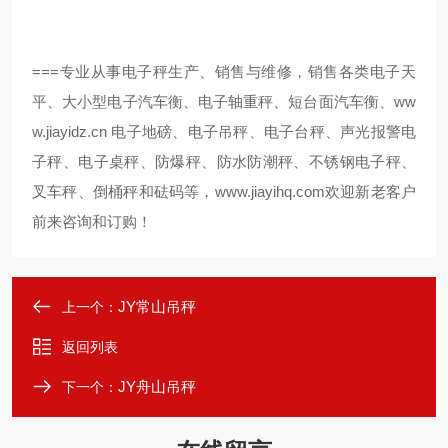
===
专业从事电子秤生产、销售与维修，销售各类电子天
ww
平、大小型电子汽车衡、电子轴重秤、短台面汽车衡、
w.jiayidz.cn
电子地磅、电子吊秤、电子台秤、声光报警电
子秤、电子桌秤、防爆秤、防水防潮秤、不锈钢电子秤、
叉车秤、倒桶秤和砝码等，
www.jiayihq.com
欢迎新老客户
前来咨询和订购！
JY常山吊秤
上一个：
返回列表
JY舟山吊秤
下一个：