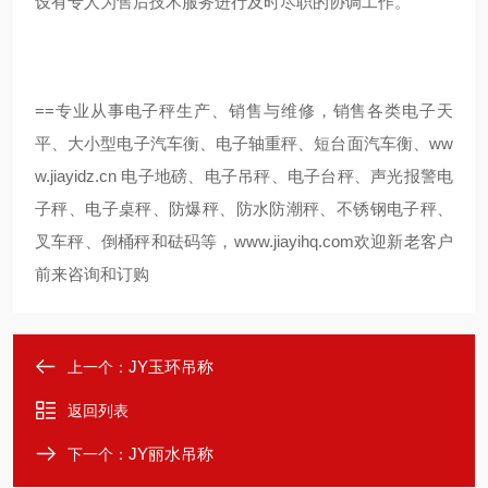
设有专人为售后技术服务进行及时尽职的协调工作。"
==
专业从事电子秤生产、销售与维修，销售各类电子天
ww
平、大小型电子汽车衡、电子轴重秤、短台面汽车衡、
w.jiayidz.cn
电子地磅、电子吊秤、电子台秤、声光报警电
子秤、电子桌秤、防爆秤、防水防潮秤、不锈钢电子秤、
叉车秤、倒桶秤和砝码等，
www.jiayihq.com
欢迎新老客户
前来咨询和订购
JY玉环吊称
上一个：
返回列表
JY丽水吊称
下一个：