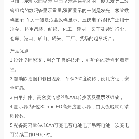
单面显示和双面显示,单面显示是在壳体的一侧以发光二级
管组成的数码管显示重量,双面显示的一侧是发光二极管数
码显示,而另一侧是液晶数码显示。直视电子
吊秤
广泛用于
冶金、起重吊装、纺织、化工、建材、叉车及铸造行业、
仓库、港口、矿山、码头、工厂、货场的起吊场合。
产品优点
1.设计坚固紧凑，融合了良好技术，具有*的准确性和稳定
性。
2.能消除摇摆和侧扭现象，吊钩360度旋转，便用方便，安
全可靠。
3.由吊挂件、高密度传感器和A/D转换器及
显示器
组成，
4.显示器为5位30mmLED高亮度显示器，白天夜晚均可清
晰读数。
5.配备高容量6v/10Ah可充电蓄电池电子吊秤电池一次充电
可持续工作150小时。