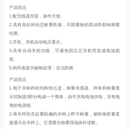
产品优点
1.配无线遥控器，操作方便。
2.具有良好的动态称重性能，不因重物的晃动而影响称重
结果。
3.开机、关机自动电压显示。
4.具有自动关机功能，可避免因忘记关机而造成电池损
害。
5.钩环表面为镀铬处理，光洁防锈
产品优点
1.电子吊钩秤的结构特点是，称重传感器、秤体和称重显
示控制器3部分构成一个整体，由可充电电池供电，没有拖
曳的电源线
2.将吊秤挂在起重机械的吊钩上即可称重，被称物质量直
接显示在吊秤上。它需要在称重现场操作读数。