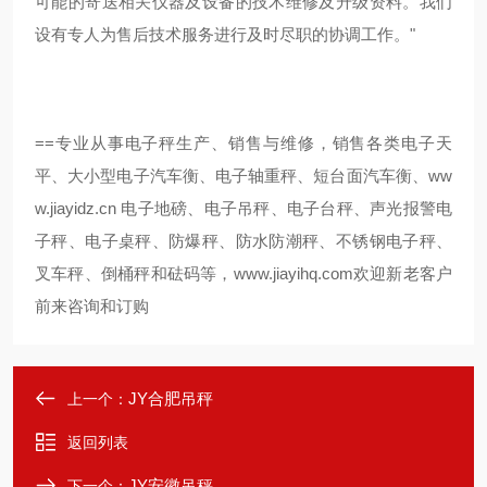
可能的寄送相关仪器及设备的技术维修及升级资料。我们
设有专人为售后技术服务进行及时尽职的协调工作。"
==
专业从事电子秤生产、销售与维修，销售各类电子天
ww
平、大小型电子汽车衡、电子轴重秤、短台面汽车衡、
w.jiayidz.cn
电子地磅、电子吊秤、电子台秤、声光报警电
子秤、电子桌秤、防爆秤、防水防潮秤、不锈钢电子秤、
叉车秤、倒桶秤和砝码等，
www.jiayihq.com
欢迎新老客户
前来咨询和订购
JY合肥吊秤
上一个：
返回列表
JY安徽吊秤
下一个：