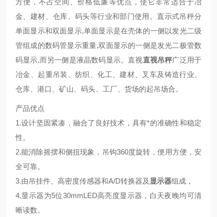
方便，不占空间、价格低廉等优点，使它非常适合于冶
金、建材、仓库、码头等行业和部门使用。直示式吊秤分
单面显示和双面显示,单面显示是在壳体的一侧以发光二级
管组成的数码管显示重量,双面显示的一侧是发光二极管数
码显示,而另一侧是液晶数码显示。直视
直视吊秤
广泛用于
冶金、起重吊装、纺织、化工、建材、叉车及铸造行业、
仓库、港口、矿山、码头、工厂、货场的起吊场合。
产品优点
1.设计坚固紧凑，融合了良好技术，具有*的准确性和稳定
性。
2.能消除摇摆和侧扭现象，吊钩360度旋转，便用方便，安
全可靠。
3.由吊挂件、高密度传感器和A/D转换器及
显示器
组成，
4.显示器为5位30mmLED高亮度显示器，白天夜晚均可清
晰读数。