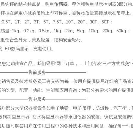
电子吊钩秤的结构特点是，称重
传感器
、秤体和称重显示控制器3部分
将吊秤挂在起重机械的吊钩上即可称重，被称物质量直接显示在吊秤上
:0.5T、1T、2T、3T、5T、7.5T、10T、20T、30T、50T；
感量: 1kg、0.2kg、0.5kg、1kg、2kg、5kg、10kg、20kg、50kg；
高强度铝合金外壳，美观轻盈，结构安全轻巧。
亮度LED数码显示，充电使用。
便您定购佳宜产品，我们采用“网上订单，，上门洽谈”三种方式成交业
———————售前服务—————————
的销售员及技术服务员工有义务为每一位用户提供极尽详细的产品资
器的选型、配置、功能、性能和应用咨询；为部分有需求的用户提供
———————售中服务—————————
将对部分大型仪器和设备如电子地磅，电子吊秤，防爆称，汽车衡，轴
锈钢称重显示器
防水称重显示器
等承担仪器的安装、调试及安装调
售后随时解答用户在使用过程中的各种技术和应用问题，确保每一件