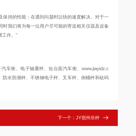
及保持的性能；在遇到问题时以快的速度解决。对于一
同时我们将为每一位用户尽可能的寄送相关仪器及设备
工作。"
www.jiayidz.c
子汽车衡、电子轴重秤、短台面汽车衡、
、防水防潮秤、不锈钢电子秤、叉车秤、倒桶秤和砝码
下一个：
JY宿州吊秤