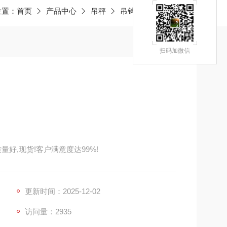
位置：
首页
产品中心
吊秤
吊钩秤
JY滁州吊称
扫码加微信
量好,现货!客户满意度达99%!
更新时间：2025-12-02
访问量：2935