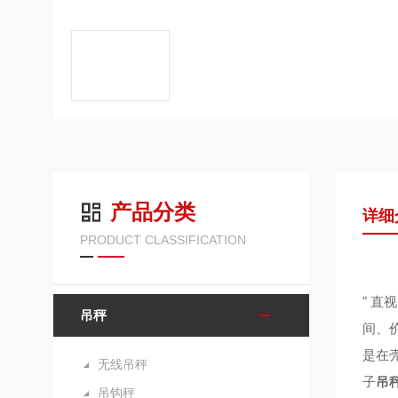
产品分类
详细
PRODUCT CLASSIFICATION
" 
吊秤
间、
是在
无线吊秤
子
吊
吊钩秤