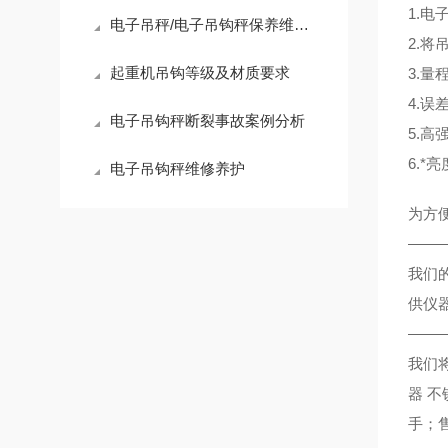
1.
电子吊秤/电子吊钩秤保养维修与购买指南
2.
起重机吊钩等级及材质要求
3.量程
4.误差
电子吊钩秤断裂事故案例分析
5.
6.*
电子吊钩秤维修养护
为方
——
我们
供仪
——
我们
器
不
手；