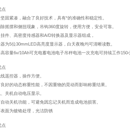
优点
设计坚固紧凑，融合了良好技术，具有*的准确性和稳定性。
能消除摇摆和侧扭现象，吊钩360度旋转，便用方便，安全可靠。
由吊挂件、高密度传感器和A/D转换器及显示器组成，
示器为5位30mmLED高亮度显示器，白天夜晚均可清晰读数。
备高容量6v/10Ah可充电蓄电池电子吊秤电池一次充电可持续工作150
优点
配无线遥控器，操作方便。
具有良好的动态称重性能，不因重物的晃动而影响称重结果。
开机、关机自动电压显示。
具有自动关机功能，可避免因忘记关机而造成电池损害。
钩环表面为镀铬处理，光洁防锈
优点