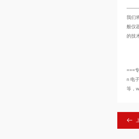
——
我们
般仪
的技
===
n
电
等，
w