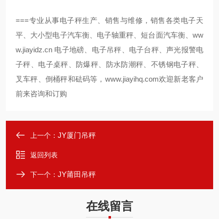
===
专业从事电子秤生产、销售与维修，销售各类电子天
ww
平、大小型电子汽车衡、电子轴重秤、短台面汽车衡、
w.jiayidz.cn
电子地磅、电子吊秤、电子台秤、声光报警电
子秤、电子桌秤、防爆秤、防水防潮秤、不锈钢电子秤、
叉车秤、倒桶秤和砝码等，
www.jiayihq.com
欢迎新老客户
前来咨询和订购
JY厦门吊秤
上一个：
返回列表
JY莆田吊秤
下一个：
在线留言