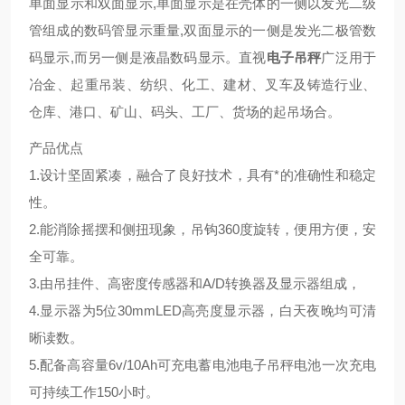
单面显示和双面显示,单面显示是在壳体的一侧以发光二级
管组成的数码管显示重量,双面显示的一侧是发光二极管数
码显示,而另一侧是液晶数码显示。直视
电子吊秤
广泛用于
冶金、起重吊装、纺织、化工、建材、叉车及铸造行业、
仓库、港口、矿山、码头、工厂、货场的起吊场合。
产品优点
1.设计坚固紧凑，融合了良好技术，具有*的准确性和稳定
性。
2.能消除摇摆和侧扭现象，吊钩360度旋转，便用方便，安
全可靠。
3.由吊挂件、高密度传感器和A/D转换器及显示器组成，
4.显示器为5位30mmLED高亮度显示器，白天夜晚均可清
晰读数。
5.配备高容量6v/10Ah可充电蓄电池电子吊秤电池一次充电
可持续工作150小时。