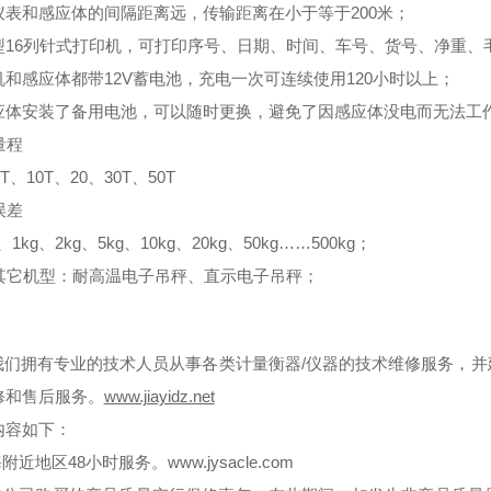
仪表和感应体的间隔距离远，传输距离在小于等于200米；
型16列针式打印机，可打印序号、日期、时间、车号、货号、净重、
机和感应体都带12V蓄电池，充电一次可连续使用120小时以上；
应体安装了备用电池，可以随时更换，避免了因感应体没电而无法工
量程
T、10T、20、30T、50T
误差
g、1kg、2kg、5kg、10kg、20kg、50kg……500kg；
 其它机型：耐高温电子吊秤、直示电子吊秤；
我们拥有专业的技术人员从事各类计量衡器/仪器的技术维修服务，
修和售后服务。
www.jiayidz.net
内容如下：
海附近地区48小时服务。
www.jysacle.com