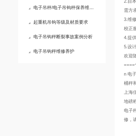
2.
电子吊秤/电子吊钩秤保养维修与购买指南
需方
3.
起重机吊钩等级及材质要求
校正
电子吊钩秤断裂事故案例分析
4.
5.
电子吊钩秤维修养护
欢迎
====
n
电
桶秤
上海
地磅
电子
修，