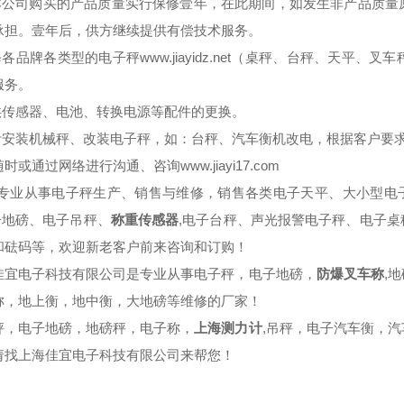
自本公司购买的产品质量实行保修壹年，在此期间，如发生非产品质
承担。壹年后，供方继续提供有偿技术服务。
维修各品牌各类型的电子秤
www.jiayidz.net
（桌秤、台秤、天平、叉车
服务。
提供传感器、电池、转换电源等配件的更换。
设计安装机械秤、改装电子秤，如：台秤、汽车衡机改电，根据客户要
随时或通过网络进行沟通、咨询
www.jiayi17.com
专业从事电子秤生产、销售与维修，销售各类电子天平、大小型电
子地磅、电子吊秤、
称重传感器
,
电子台秤、声光报警电子秤、电子桌
和砝码等，欢迎新老客户前来咨询和订购！
佳宜电子科技有限公司是专业从事电子秤，电子地磅，
防爆叉车称
,
地
称，地上衡，地中衡，大地磅等维修的厂家！
秤，电子地磅，地磅秤，电子称，
上海测力计
,
吊秤，电子汽车衡，汽
请找上海佳宜电子科技有限公司来帮您！