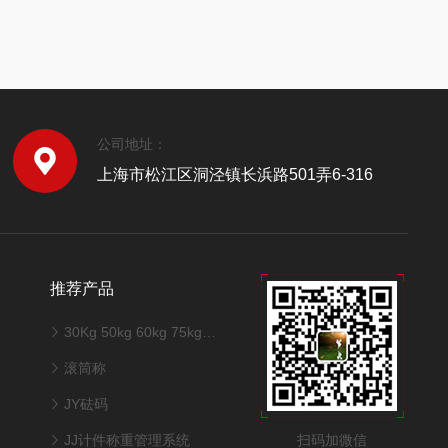
公司地址：
上海市松江区洞泾镇长浜路501弄6-316
推荐产品
30Kg 50kg 60kg 75kg 100kg 150kg不锈钢台秤
滚筒称
JY砝码
扫码加微信
JJ计件称重管理系统