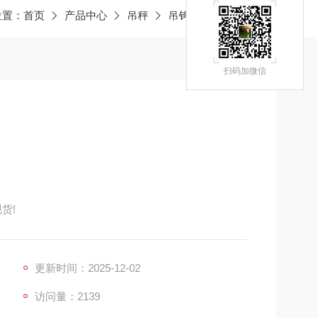
位置：
首页
产品中心
吊秤
吊钩秤
JY榆树吊秤
扫码加微信
货!
更新时间：2025-12-02
访问量：2139