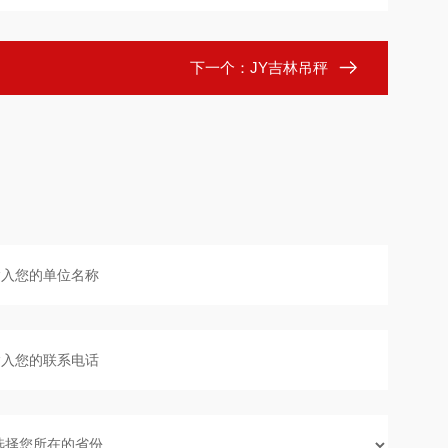
下一个：
JY吉林吊秤