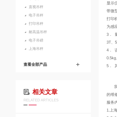
显示
直视吊秤
带微
电子吊秤
打印
打印吊秤
为感
耐高温吊秤
3． 
电子吊磅
3T、5
上海吊秤
4． 
0.5k
查看全部产品
5．
相关文章
的维
RELATED ARTICLES
服务
1.上