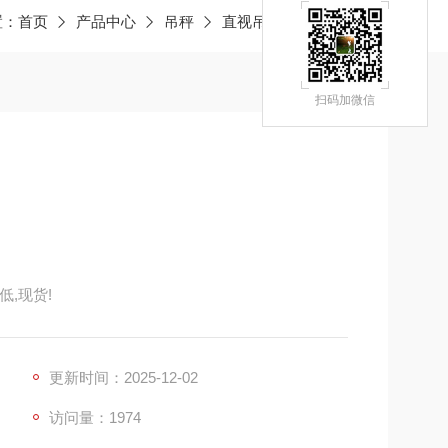
置：
首页
产品中心
吊秤
直视吊秤
JY南汇吊秤
扫码加微信
,现货!
更新时间：2025-12-02
访问量：1974