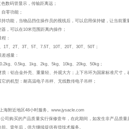
D红色数码管显示，传输距离远；
、自零功能；
保持功能，当物品挡住操作员的视线后，可以启用保持键，让当前重
控器，可以在10米范围距离内操作；
量程：
T、1T、2T、3T、5T、7.5T、10T、20T、30T、50T；
误差感量：
0.2kg、0.5kg、1kg、2kg、5kg、10kg、20kg、50kg；
 材质：铝合金外壳、重量轻、外观大方；上下吊环为国家标准尺寸，
 其它的机型：耐高温电子吊秤、无线数传电子吊秤；
.上海附近地区48小时服务。
www.jysacle.com
自本公司购买的产品质量实行保修壹年，在此期间，如发生非产品质
承担。壹年后，供方继续提供有偿技术服务。