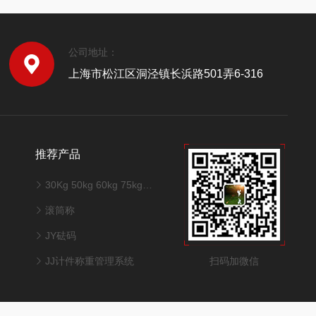
公司地址：
上海市松江区洞泾镇长浜路501弄6-316
推荐产品
30Kg 50kg 60kg 75kg 100kg 150kg不锈钢台秤
滚筒称
JY砝码
扫码加微信
JJ计件称重管理系统