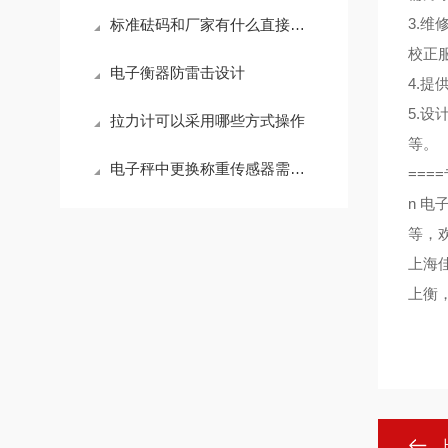
3.
标准砝码和厂家有什么直接的关系
校正
电子衡器防雷击设计
4.
5.
拉力计可以采用哪些方式操作
等。
电子秤中更换称重传感器需注意的问题
====
n
电
等，
上海
上衡