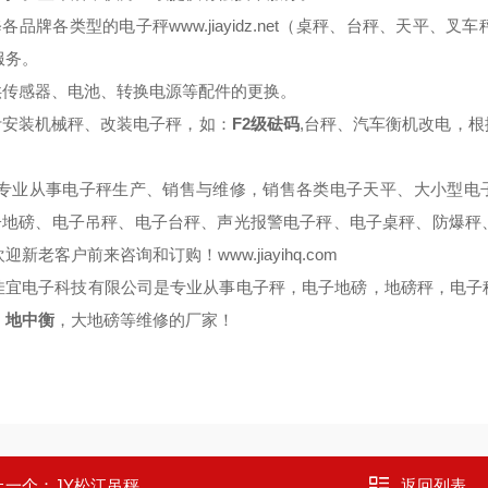
维修各品牌各类型的电子秤
www.jiayidz.net
（桌秤、台秤、天平、叉车
服务。
提供传感器、电池、转换电源等配件的更换。
设计安装机械秤、改装电子秤，如：
F2
,
台秤、汽车衡机改电，根
级砝码
专业从事电子秤生产、销售与维修，销售各类电子天平、大小型电
子地磅、电子吊秤、电子台秤、声光报警电子秤、电子桌秤、防爆秤
欢迎新老客户前来咨询和订购！
www.jiayihq.com
佳宜电子科技有限公司是专业从事电子秤，电子地磅，地磅秤，电子
，
地中衡
，大地磅等维修的厂家！
上一个：
JY松江吊秤
返回列表