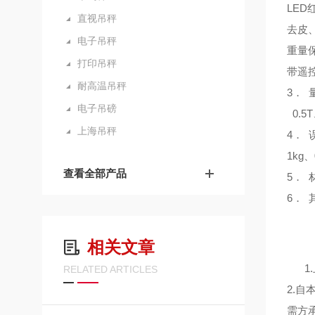
LE
直视吊秤
去皮
电子吊秤
重量
打印吊秤
带遥
耐高温吊秤
3． 
电子吊磅
0.5
上海吊秤
4． 
1kg、
查看全部产品
5．
6．
相关文章
1
RELATED ARTICLES
2.
需方