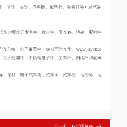
秤、吊秤、地磅、汽车衡、配料秤、罐装秤等）及代客
据客户要求开发各种非标台秤、叉车秤、地磅、配料秤
www.jiayidz.c
子汽车衡、电子轴重秤、短台面汽车衡、
、防水防潮秤、不锈钢电子秤、叉车秤、倒桶秤和砝码
称，吊秤，电子汽车衡，汽车衡，汽车磅，地磅称，地
下一个：
JY崇明吊秤