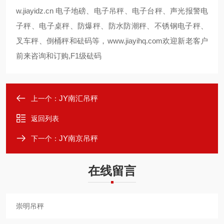
w.jiayidz.cn
电子地磅、电子吊秤、电子台秤、声光报警电
子秤、电子桌秤、防爆秤、防水防潮秤、不锈钢电子秤、
叉车秤、倒桶秤和砝码等，
www.jiayihq.com
欢迎新老客户
前来咨询和订购,
F1
级砝码
JY南汇吊秤
上一个：
返回列表
JY南京吊秤
下一个：
在线留言